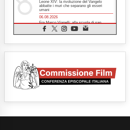
Leone XIV: la rivoluzione del Vangelo
abbatte i muri che separano gli esseri
umani
06.08.2026
Fra Marco Vianelli: alla scuola di san
Francesco per imparare il Vangelo della
pace
06.08.2026
Hiroshima, ad 81 anni dalla bomba resta
alto il richiamo al disarmo mondiale
06.08.2026
Il Papa con i giovani ad Assisi: costruire la
civiltà dell'amore non delle contrapposizioni
06.08.2026
Hiroshima e Nagasaki, 81 anni dopo. Al via
i "dieci giorni di preghiera per la pace"
06.08.2026
Santa Maria degli Angeli, quando un
Santuario custodisce le origini
06.08.2026
Libano, riprendono i colloqui di Roma tra
nuove tensioni e raid nel sud
06.08.2026
Medio Oriente, intesa tra Iran e Oman sullo