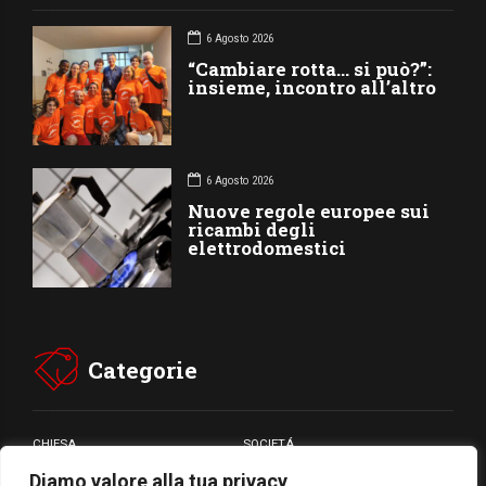
6 Agosto 2026
“Cambiare rotta… si può?”:
insieme, incontro all’altro
6 Agosto 2026
Nuove regole europee sui
ricambi degli
elettrodomestici
Categorie
CHIESA
SOCIETÁ
Diamo valore alla tua privacy
CARITÁ
GIUBILEO