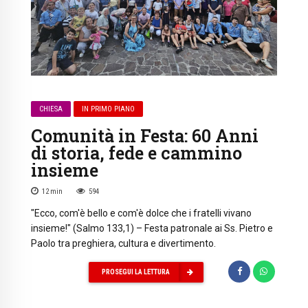
CHIESA
IN PRIMO PIANO
Comunità in Festa: 60 Anni
di storia, fede e cammino
insieme
12
min
594
"Ecco, com'è bello e com'è dolce che i fratelli vivano
insieme!" (Salmo 133,1) – Festa patronale ai Ss. Pietro e
Paolo tra preghiera, cultura e divertimento.
PROSEGUI LA LETTURA