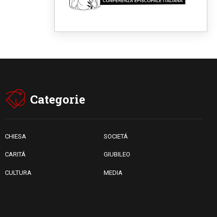
messaggio di pace e dignità"
08.08.2026
Tonalestate 2026, i giovani
sconfiggono la paura
08.08.2026
Marcinelle, 70 anni dopo
istituita la Giornata europea
per le vittime sul lavoro
08.08.2026
Arabia Saudita, Turchia e
Pakistan stringono una nuova
Categorie
alleanza militare in Medio
Oriente
08.08.2026
Il Papa in Perù, il cardinale
Castillo: spinta all'unità in
CHIESA
SOCIETÁ
mezzo alle sfide del Paese
CARITÁ
GIUBILEO
CULTURA
MEDIA