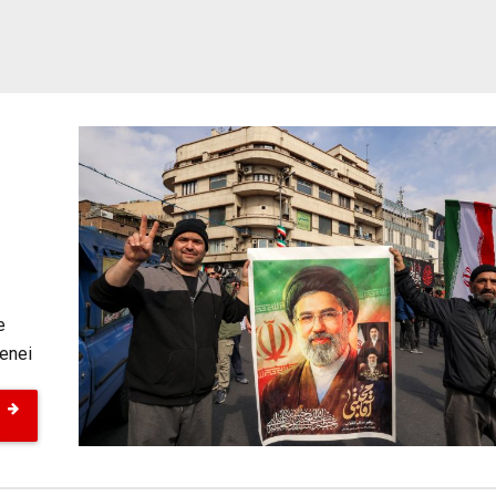
e
menei