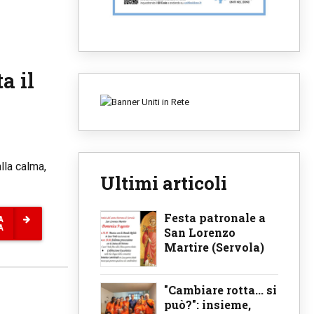
a il
lla calma,
Ultimi articoli
Festa patronale a
A
A
San Lorenzo
Martire (Servola)
"Cambiare rotta... si
può?": insieme,