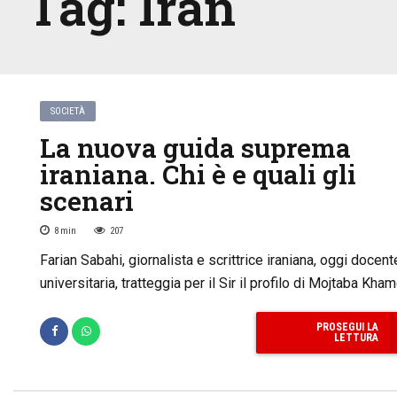
Tag:
Iran
SOCIETÀ
La nuova guida suprema
iraniana. Chi è e quali gli
scenari
8
min
207
Farian Sabahi, giornalista e scrittrice iraniana, oggi docent
universitaria, tratteggia per il Sir il profilo di Mojtaba Kha
PROSEGUI LA
LETTURA