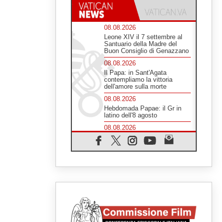
08.08.2026
Leone XIV il 7 settembre al
Santuario della Madre del
Buon Consiglio di Genazzano
08.08.2026
Il Papa: in Sant'Agata
contempliamo la vittoria
dell'amore sulla morte
08.08.2026
Hebdomada Papae: il Gr in
latino dell'8 agosto
08.08.2026
Spin Time, Reina: Cristo non
abita nei palazzi del potere
ma si identifica coi senzatetto
08.08.2026
SIGNIS 2026, la
comunicazione al servizio del
Vangelo
08.08.2026
Argentina, l'arcivescovo
Colombo: "La visita del Papa