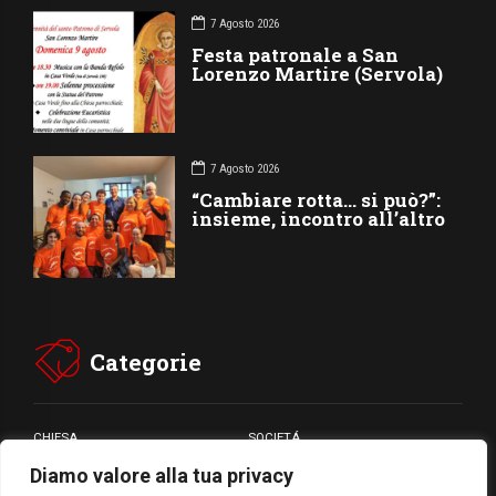
7 Agosto 2026
Festa patronale a San
Lorenzo Martire (Servola)
7 Agosto 2026
“Cambiare rotta… si può?”:
insieme, incontro all’altro
Categorie
CHIESA
SOCIETÁ
Diamo valore alla tua privacy
CARITÁ
GIUBILEO