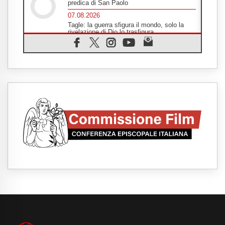
predica di San Paolo
07.08.2026
Tagle: la guerra sfigura il mondo, solo la
rivelazione di Dio lo trasfigura
07.08.2026
Il Papa in Francia, quattro giorni intensi tra
Chiesa, popolo e istituzioni
07.08.2026
SIGNIS 2026, dare voce alle religiose
cattoliche nello spazio pubblico
07.08.2026
Honduras, gli sfollati invisibili di una crisi
dimenticata
07.08.2026
Italia, Antigone: carceri al limite della
sopravvivenza per caldo e sovraffollamento
07.08.2026
Parolin conclude il viaggio in Messico: "La
pace inizia con l'empatia per il dolore altrui"
07.08.2026
Uruguay, il presidente dei vescovi: la visita
del Papa dono per tutto il Paese