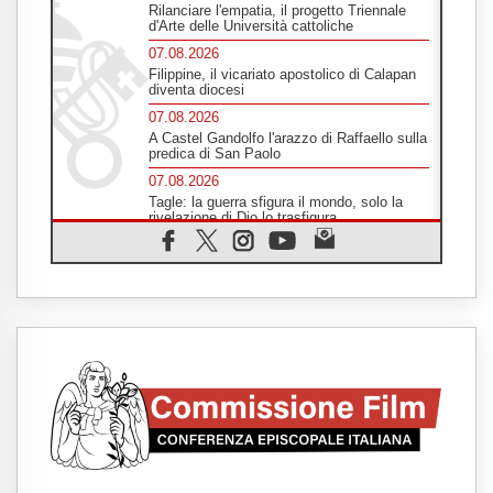
Rilanciare l'empatia, il progetto Triennale
d'Arte delle Università cattoliche
07.08.2026
Filippine, il vicariato apostolico di Calapan
diventa diocesi
07.08.2026
A Castel Gandolfo l'arazzo di Raffaello sulla
predica di San Paolo
07.08.2026
Tagle: la guerra sfigura il mondo, solo la
rivelazione di Dio lo trasfigura
07.08.2026
Il Papa in Francia, quattro giorni intensi tra
Chiesa, popolo e istituzioni
07.08.2026
SIGNIS 2026, dare voce alle religiose
cattoliche nello spazio pubblico
07.08.2026
Honduras, gli sfollati invisibili di una crisi
dimenticata
07.08.2026
Italia, Antigone: carceri al limite della
sopravvivenza per caldo e sovraffollamento