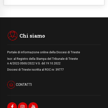
07.08.2026
Parolin conclude il viaggio in Messico: "La
pace inizia con l'empatia per il dolore altrui"
07.08.2026
Uruguay, il presidente dei vescovi: la visita
del Papa dono per tutto il Paese
Chi siamo
Portale di informazione online della Diocesi di Trieste
Iscr. al Registro della Stampa del Tribunale di Trieste
n.4/2022-3500/2022 V.G. dd.19.10.2022
Diocesi di Trieste iscritta al ROC nr. 39777
CONTATTI