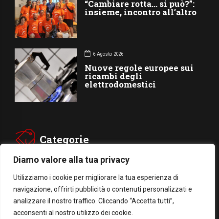
“Cambiare rotta… si può?”:
insieme, incontro all’altro
6 Agosto 2026
Nuove regole europee sui
ricambi degli
elettrodomestici
Categorie
Diamo valore alla tua privacy
CHIESA
SOCIETÁ
Utilizziamo i cookie per migliorare la tua esperienza di
navigazione, offrirti pubblicità o contenuti personalizzati e
CARITÁ
GIUBILEO
analizzare il nostro traffico. Cliccando “Accetta tutti”,
CULTURA
MEDIA
acconsenti al nostro utilizzo dei cookie.