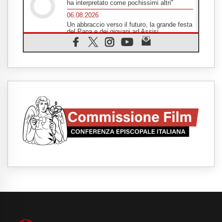
ha interpretato come pochissimi altri"
06.08.2026
Un abbraccio verso il futuro, la grande festa
del Papa e dei giovani ad Assisi
06.08.2026
Il grazie dei giovani al Papa: "Oggi ci
sentiamo Chiesa"
06.08.2026
Leone XIV: la rivoluzione del Vangelo
abbatte i muri che separano gli esseri
umani
06.08.2026
Fra Marco Vianelli: alla scuola di san
Francesco per imparare il Vangelo della
pace
06.08.2026
Hiroshima, ad 81 anni dalla bomba resta
alto il richiamo al disarmo mondiale
06.08.2026
Il Papa con i giovani ad Assisi: costruire la
civiltà dell'amore non delle contrapposizioni
06.08.2026
Hiroshima e Nagasaki, 81 anni dopo. Al via
i "dieci giorni di preghiera per la pace"