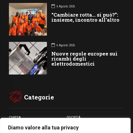
6 Agosto 2026
“Cambiare rotta… si può?”:
insieme, incontro all’altro
6 Agosto 2026
Nuove regole europee sui
ricambi degli
elettrodomestici
Categorie
CHIESA
SOCIETÁ
Diamo valore alla tua privacy
CARITÁ
GIUBILEO