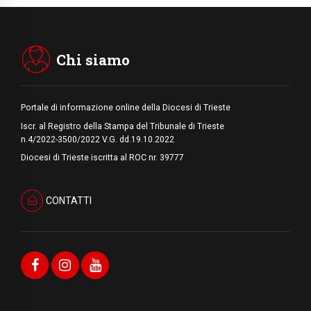
presenti accanto a emarginati, migranti,
stranieri
05.08.2026
Pizzaballa ad Assisi: i cristiani stanchi del
tira e molla delle trattative, vogliono pace
Chi siamo
Portale di informazione online della Diocesi di Trieste
Iscr. al Registro della Stampa del Tribunale di Trieste
n.4/2022-3500/2022 V.G. dd.19.10.2022
Diocesi di Trieste iscritta al ROC nr. 39777
CONTATTI