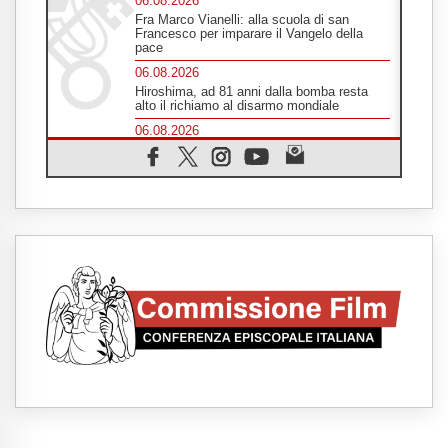
06.08.2026
Fra Marco Vianelli: alla scuola di san
Francesco per imparare il Vangelo della
pace
06.08.2026
Hiroshima, ad 81 anni dalla bomba resta
alto il richiamo al disarmo mondiale
06.08.2026
Il Papa con i giovani ad Assisi: costruire la
civiltà dell'amore non delle contrapposizioni
06.08.2026
Hiroshima e Nagasaki, 81 anni dopo. Al via
i "dieci giorni di preghiera per la pace"
06.08.2026
Santa Maria degli Angeli, quando un
Santuario custodisce le origini
06.08.2026
Libano, riprendono i colloqui di Roma tra
nuove tensioni e raid nel sud
06.08.2026
Medio Oriente, intesa tra Iran e Oman sullo
Stretto di Hormuz
05.08.2026
Il cardinale Parolin in Messico: essere