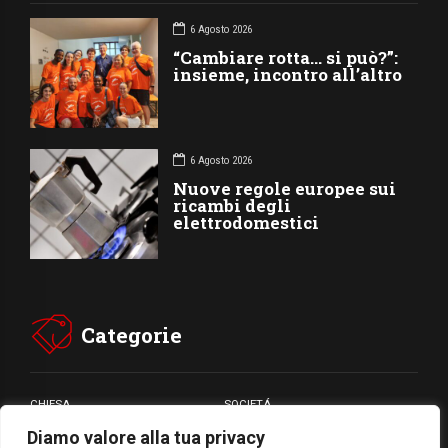
6 Agosto 2026
“Cambiare rotta… si può?”:
insieme, incontro all’altro
6 Agosto 2026
Nuove regole europee sui
ricambi degli
elettrodomestici
Categorie
CHIESA
SOCIETÁ
Diamo valore alla tua privacy
CARITÁ
GIUBILEO