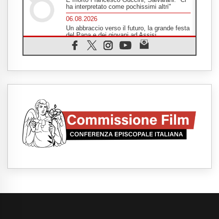
ha interpretato come pochissimi altri"
06.08.2026
Un abbraccio verso il futuro, la grande festa
del Papa e dei giovani ad Assisi
06.08.2026
Il grazie dei giovani al Papa: "Oggi ci
sentiamo Chiesa"
06.08.2026
Leone XIV: la rivoluzione del Vangelo
abbatte i muri che separano gli esseri
umani
06.08.2026
Fra Marco Vianelli: alla scuola di san
Francesco per imparare il Vangelo della
pace
06.08.2026
Hiroshima, ad 81 anni dalla bomba resta
alto il richiamo al disarmo mondiale
06.08.2026
Il Papa con i giovani ad Assisi: costruire la
civiltà dell'amore non delle contrapposizioni
06.08.2026
Hiroshima e Nagasaki, 81 anni dopo. Al via
i "dieci giorni di preghiera per la pace"