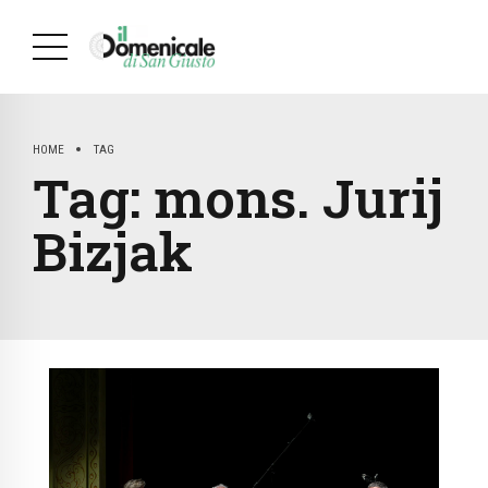
HOME
TAG
Tag:
mons. Jurij
Bizjak