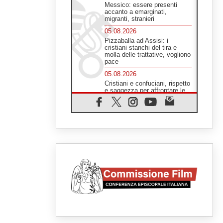
Messico: essere presenti
accanto a emarginati,
migranti, stranieri
05.08.2026
Pizzaballa ad Assisi: i
cristiani stanchi del tira e
molla delle trattative, vogliono
pace
05.08.2026
Cristiani e confuciani, rispetto
e saggezza per affrontare le
"sfide urgenti" di oggi
05.08.2026
Santa Maria Maggiore,
Makrickas: la grazia di Dio
scende ancora sul mondo
05.08.2026
I giovani attendono il Papa ad
Assisi: "I social non saziano,
vogliamo cose grandi"
05.08.2026
Parolin ai preti del Guatemala:
siate "sentinelle vigili", è la
santità a rendere credibili
05.08.2026