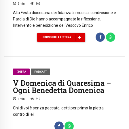
5
min
166
Alla Festa diocesana dei fidanzati, musica, condivisione e
Parola di Dio hanno accompagnato la riflessione.
Intervento e benedizione del Vescovo Enrico
PROSEGUI LA LETTURA
CHIESA
PODCAST
V Domenica di Quaresima –
Ogni Benedetta Domenica
1
min
549
Chi di voi è senza peccato, getti per primo la pietra
contro di lei.