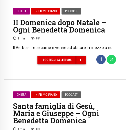
CHIESA
IN PRIMO PIANO
PODCAST
II Domenica dopo Natale –
Ogni Benedetta Domenica
1
min
894
Il Verbo si fece carne e venne ad abitare in mezzo a noi.
PROSEGUI LA LETTURA
CHIESA
IN PRIMO PIANO
PODCAST
Santa famiglia di Gesù,
Maria e Giuseppe – Ogni
Benedetta Domenica
4
min
808