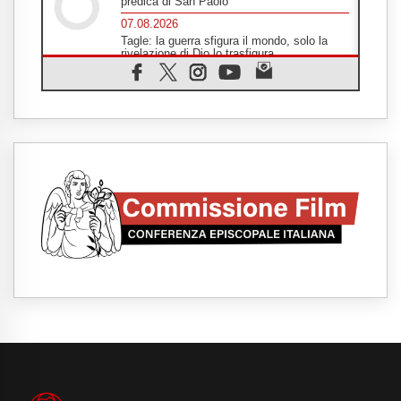
predica di San Paolo
07.08.2026
Tagle: la guerra sfigura il mondo, solo la
rivelazione di Dio lo trasfigura
07.08.2026
Il Papa in Francia, quattro giorni intensi tra
Chiesa, popolo e istituzioni
07.08.2026
SIGNIS 2026, dare voce alle religiose
cattoliche nello spazio pubblico
07.08.2026
Honduras, gli sfollati invisibili di una crisi
dimenticata
07.08.2026
Italia, Antigone: carceri al limite della
sopravvivenza per caldo e sovraffollamento
07.08.2026
Parolin conclude il viaggio in Messico: "La
pace inizia con l'empatia per il dolore altrui"
07.08.2026
Uruguay, il presidente dei vescovi: la visita
del Papa dono per tutto il Paese