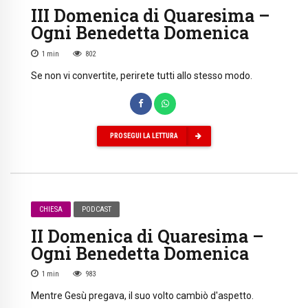
III Domenica di Quaresima –
Ogni Benedetta Domenica
1
min
802
Se non vi convertite, perirete tutti allo stesso modo.
PROSEGUI LA LETTURA
CHIESA
PODCAST
II Domenica di Quaresima –
Ogni Benedetta Domenica
1
min
983
Mentre Gesù pregava, il suo volto cambiò d'aspetto.