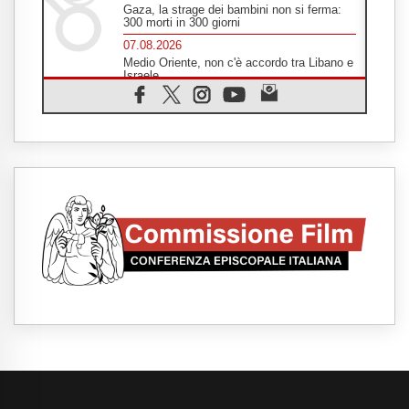
Gaza, la strage dei bambini non si ferma:
300 morti in 300 giorni
07.08.2026
Medio Oriente, non c'è accordo tra Libano e
Israele
06.08.2026
Il responsabile del "Go! Franciscan Youth
Meeting": da Assisi uno sguardo nuovo
06.08.2026
In un minuto la visita di Papa Leone XIV ad
Assisi
06.08.2026
È morto Francesco Guccini, Salvarani: "Ci
ha interpretato come pochissimi altri"
06.08.2026
Un abbraccio verso il futuro, la grande festa
del Papa e dei giovani ad Assisi
06.08.2026
Il grazie dei giovani al Papa: "Oggi ci
sentiamo Chiesa"
06.08.2026
Leone XIV: la rivoluzione del Vangelo
abbatte i muri che separano gli esseri
umani