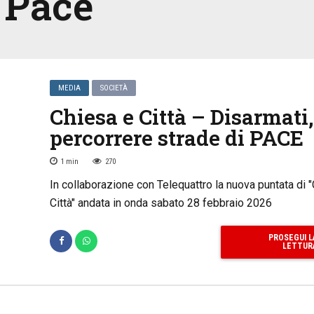
i Pace
MEDIA
SOCIETÀ
Chiesa e Città – Disarmati,
percorrere strade di PACE
1
min
270
In collaborazione con Telequattro la nuova puntata di 
Città" andata in onda sabato 28 febbraio 2026
PROSEGUI L
LETTUR