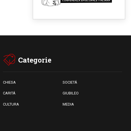
06.08.2026
Il grazie dei giovani al Papa:
"Oggi ci sentiamo Chiesa"
06.08.2026
Leone XIV: la rivoluzione del
Vangelo abbatte i muri che
separano gli esseri umani
06.08.2026
Fra Marco Vianelli: alla scuola
di san Francesco per
imparare il Vangelo della pace
Categorie
06.08.2026
Hiroshima, ad 81 anni dalla
bomba resta alto il richiamo al
disarmo mondiale
CHIESA
SOCIETÁ
CARITÁ
GIUBILEO
CULTURA
MEDIA