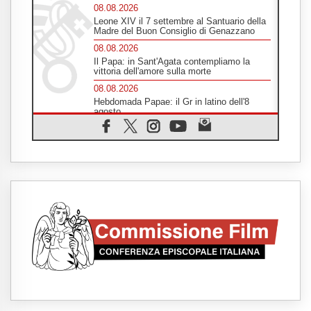
08.08.2026
Leone XIV il 7 settembre al Santuario della
Madre del Buon Consiglio di Genazzano
08.08.2026
Il Papa: in Sant'Agata contempliamo la
vittoria dell'amore sulla morte
08.08.2026
Hebdomada Papae: il Gr in latino dell'8
agosto
08.08.2026
Spin Time, Reina: Cristo non abita nei
palazzi del potere ma si identifica coi
senzatetto
08.08.2026
SIGNIS 2026, la comunicazione al servizio
del Vangelo
08.08.2026
Argentina, l'arcivescovo Colombo: "La
visita del Papa messaggio di pace e
dignità"
08.08.2026
Tonalestate 2026, i giovani sconfiggono la
paura
08.08.2026