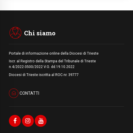
Marcinelle, 70 anni dopo istituita la Giornata
europea per le vittime sul lavoro
08.08.2026
Arabia Saudita, Turchia e Pakistan
stringono una nuova alleanza militare in
Medio Oriente
Chi siamo
Portale di informazione online della Diocesi di Trieste
Iscr. al Registro della Stampa del Tribunale di Trieste
n.4/2022-3500/2022 V.G. dd.19.10.2022
Diocesi di Trieste iscritta al ROC nr. 39777
CONTATTI