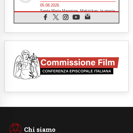
05.08.2026
Santa Maria Maggiore, Makrickas: la grazia
di Dio scende ancora sul mondo
05.08.2026
I giovani attendono il Papa ad Assisi: "I
social non saziano, vogliamo cose grandi"
05.08.2026
Parolin ai preti del Guatemala: siate
"sentinelle vigili", è la santità a rendere
credibili
05.08.2026
Dal Papa all'udienza generale la forza del
"circolo degli eroi"
05.08.2026
Ucraina, il nunzio: preoccupa sentire chi
benedice la guerra. Il Papa unica voce di
pace
05.08.2026
Venezuela, don Pagniello: "Nel dolore, una
Chiesa che non si arrende"
05.08.2026
Migranti, UE compatta su Ceuta: superata
una prova difficile
Chi siamo