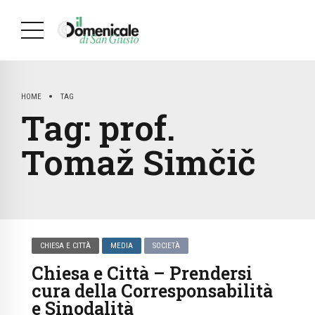
HOME
TAG
Tag:
prof.
Tomaž Simčič
CHIESA E CITTÀ
MEDIA
SOCIETÀ
Chiesa e Città – Prendersi
cura della Corresponsabilità
e Sinodalità