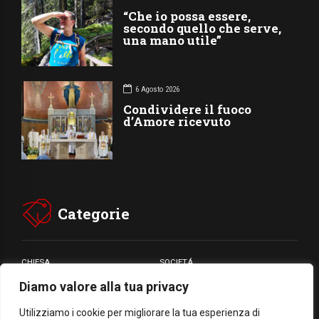
“Che io possa essere,
secondo quello che serve,
una mano utile”
6 Agosto 2026
Condividere il fuoco
d’Amore ricevuto
Categorie
CHIESA
SOCIETÁ
Diamo valore alla tua privacy
CARITÁ
GIUBILEO
CULTURA
MEDIA
Utilizziamo i cookie per migliorare la tua esperienza di