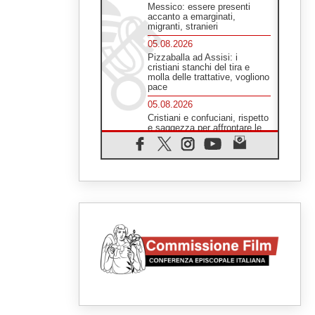
Messico: essere presenti
accanto a emarginati,
migranti, stranieri
05.08.2026
Pizzaballa ad Assisi: i
cristiani stanchi del tira e
molla delle trattative, vogliono
pace
05.08.2026
Cristiani e confuciani, rispetto
e saggezza per affrontare le
"sfide urgenti" di oggi
05.08.2026
Santa Maria Maggiore,
Makrickas: la grazia di Dio
scende ancora sul mondo
05.08.2026
I giovani attendono il Papa ad
Assisi: "I social non saziano,
vogliamo cose grandi"
05.08.2026
Parolin ai preti del Guatemala:
siate "sentinelle vigili", è la
santità a rendere credibili
05.08.2026