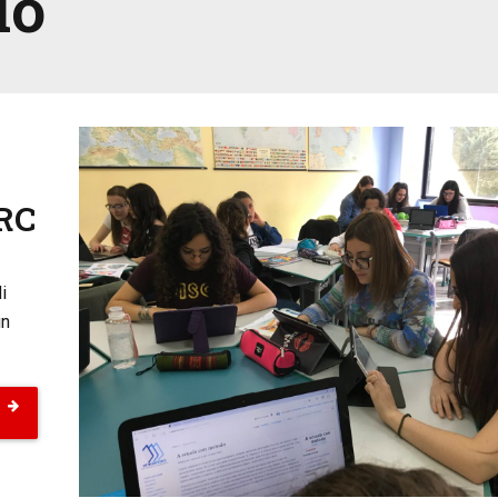
io
IRC
i
un