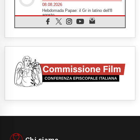
08.08.2026
Hebdomada Papae: il Gr in latino dell'8
agosto
08.08.2026
Spin Time, Reina: Cristo non abita nei
palazzi del potere ma si identifica coi
senzatetto
08.08.2026
SIGNIS 2026, la comunicazione al servizio
del Vangelo
08.08.2026
Argentina, l'arcivescovo Colombo: "La
visita del Papa messaggio di pace e
dignità"
08.08.2026
Tonalestate 2026, i giovani sconfiggono la
paura
08.08.2026
Marcinelle, 70 anni dopo istituita la Giornata
europea per le vittime sul lavoro
08.08.2026
Arabia Saudita, Turchia e Pakistan
stringono una nuova alleanza militare in
Medio Oriente
Chi siamo