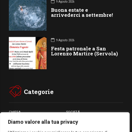
9 Agosto 2026
Buona estate e
arrivederci a settembre!
9 Agosto 2026
Festa patronale a San
Lorenzo Martire (Servola)
Categorie
CHIESA
SOCIETÁ
Diamo valore alla tua privacy
CARITÁ
GIUBILEO
CULTURA
MEDIA