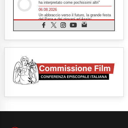
ha interpretato come pochissimi altri"
06.08.2026
Un abbraccio verso il futuro, la grande festa
del Papa e dei giovani ad Assisi
06.08.2026
Il grazie dei giovani al Papa: "Oggi ci
sentiamo Chiesa"
06.08.2026
Leone XIV: la rivoluzione del Vangelo
abbatte i muri che separano gli esseri
umani
06.08.2026
Fra Marco Vianelli: alla scuola di san
Francesco per imparare il Vangelo della
pace
06.08.2026
Hiroshima, ad 81 anni dalla bomba resta
alto il richiamo al disarmo mondiale
06.08.2026
Il Papa con i giovani ad Assisi: costruire la
civiltà dell'amore non delle contrapposizioni
06.08.2026
Hiroshima e Nagasaki, 81 anni dopo. Al via
i "dieci giorni di preghiera per la pace"