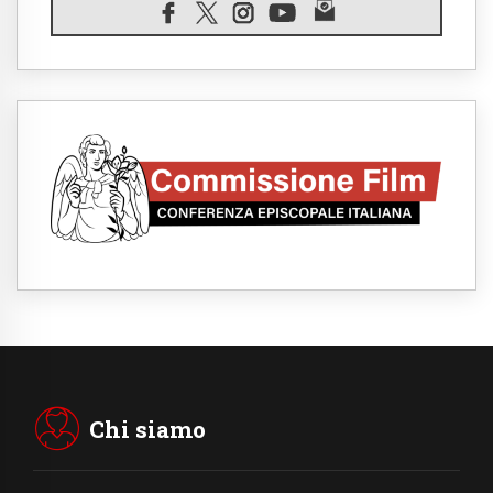
Filippine, il vicariato apostolico di Calapan
diventa diocesi
07.08.2026
A Castel Gandolfo l'arazzo di Raffaello sulla
predica di San Paolo
07.08.2026
Tagle: la guerra sfigura il mondo, solo la
rivelazione di Dio lo trasfigura
07.08.2026
Il Papa in Francia, quattro giorni intensi tra
Chiesa, popolo e istituzioni
07.08.2026
SIGNIS 2026, dare voce alle religiose
cattoliche nello spazio pubblico
07.08.2026
Honduras, gli sfollati invisibili di una crisi
dimenticata
07.08.2026
Italia, Antigone: carceri al limite della
sopravvivenza per caldo e sovraffollamento
Chi siamo