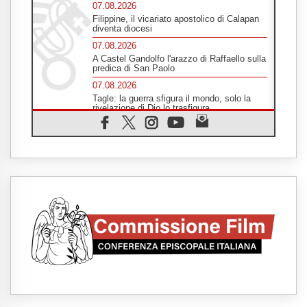
07.08.2026
Filippine, il vicariato apostolico di Calapan
diventa diocesi
07.08.2026
A Castel Gandolfo l'arazzo di Raffaello sulla
predica di San Paolo
07.08.2026
Tagle: la guerra sfigura il mondo, solo la
rivelazione di Dio lo trasfigura
07.08.2026
Il Papa in Francia, quattro giorni intensi tra
Chiesa, popolo e istituzioni
07.08.2026
SIGNIS 2026, dare voce alle religiose
cattoliche nello spazio pubblico
07.08.2026
Honduras, gli sfollati invisibili di una crisi
dimenticata
07.08.2026
Italia, Antigone: carceri al limite della
sopravvivenza per caldo e sovraffollamento
07.08.2026
Parolin conclude il viaggio in Messico: "La
pace inizia con l'empatia per il dolore altrui"