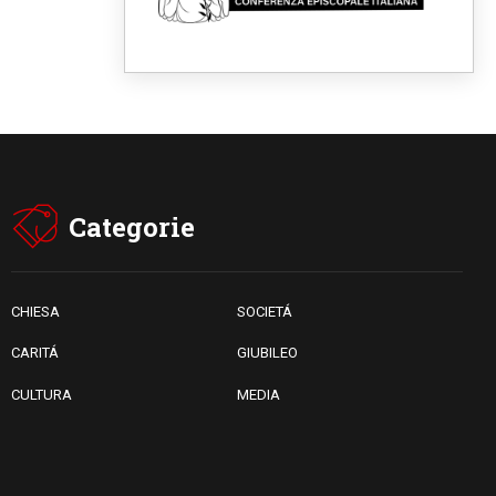
Fra Marco Vianelli: alla scuola
di san Francesco per
imparare il Vangelo della pace
06.08.2026
Hiroshima, ad 81 anni dalla
bomba resta alto il richiamo al
disarmo mondiale
06.08.2026
Il Papa con i giovani ad
Assisi: costruire la civiltà
dell'amore non delle
Categorie
contrapposizioni
06.08.2026
Hiroshima e Nagasaki, 81
anni dopo. Al via i "dieci giorni
di preghiera per la pace"
CHIESA
SOCIETÁ
CARITÁ
GIUBILEO
CULTURA
MEDIA