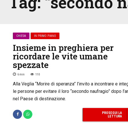
Tag:
“secondo n
CHIESA
IN PRIMO PIANO
Insieme in preghiera per
ricordare le vite umane
spezzate
6
min
110
Alla Veglia “Morire di speranza” l’invito a incontrare e inte
le persone per evitare il loro “secondo naufragio” dopo l’a
nel Paese di destinazione.
PROSEGUI LA
LETTURA