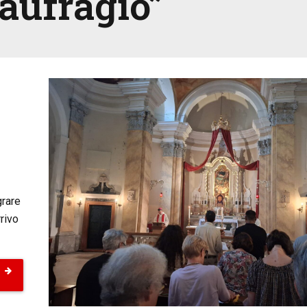
aufragio”
grare
rrivo