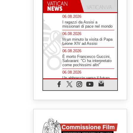
06.08.2026
I ragazzi da Assisi a
missionari di pace nel mondo
06.08.2026
In un minuto la visita di Papa
Leone XIV ad Assisi
06.08.2026
È morto Francesco Guccini,
Salvarani: "Ci ha interpretato
come pochissimi altri"
06.08.2026
Un abbraccio verso il futuro,
la grande festa del Papa e dei
giovani ad Assisi
06.08.2026
Il grazie dei giovani al Papa:
"Oggi ci sentiamo Chiesa"
06.08.2026
Leone XIV: la rivoluzione del
Vangelo abbatte i muri che
separano gli esseri umani
06.08.2026