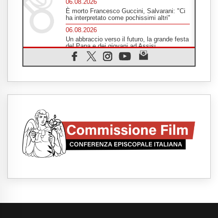
06.08.2026
È morto Francesco Guccini, Salvarani: "Ci
ha interpretato come pochissimi altri"
06.08.2026
Un abbraccio verso il futuro, la grande festa
del Papa e dei giovani ad Assisi
06.08.2026
Il grazie dei giovani al Papa: "Oggi ci
sentiamo Chiesa"
06.08.2026
Leone XIV: la rivoluzione del Vangelo
abbatte i muri che separano gli esseri
umani
06.08.2026
Fra Marco Vianelli: alla scuola di san
Francesco per imparare il Vangelo della
pace
06.08.2026
Hiroshima, ad 81 anni dalla bomba resta
alto il richiamo al disarmo mondiale
06.08.2026
Il Papa con i giovani ad Assisi: costruire la
civiltà dell'amore non delle contrapposizioni
06.08.2026