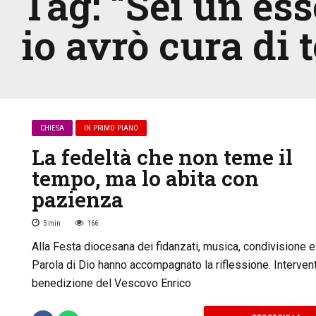
Tag:
“Sei un ess
io avrò cura di t
CHIESA
IN PRIMO PIANO
La fedeltà che non teme il
tempo, ma lo abita con
pazienza
5
min
166
Alla Festa diocesana dei fidanzati, musica, condivisione e
Parola di Dio hanno accompagnato la riflessione. Interven
benedizione del Vescovo Enrico