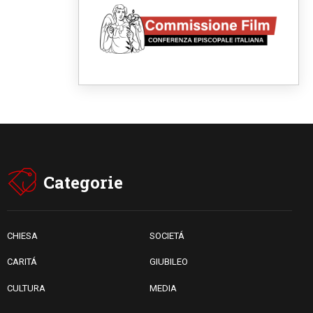
06.08.2026
Il Papa con i giovani ad
Assisi: costruire la civiltà
dell'amore non delle
contrapposizioni
06.08.2026
Hiroshima e Nagasaki, 81
anni dopo. Al via i "dieci giorni
di preghiera per la pace"
06.08.2026
Santa Maria degli Angeli,
quando un Santuario
custodisce le origini
06.08.2026
Categorie
Libano, riprendono i colloqui di
Roma tra nuove tensioni e
raid nel sud
06.08.2026
Medio Oriente, intesa tra Iran
CHIESA
SOCIETÁ
e Oman sullo Stretto di
Hormuz
CARITÁ
GIUBILEO
CULTURA
MEDIA