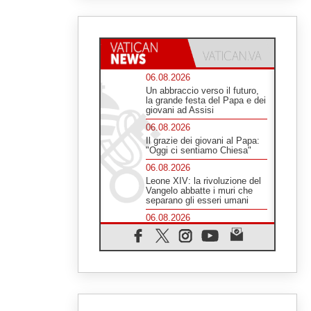
06.08.2026
Un abbraccio verso il futuro,
la grande festa del Papa e dei
giovani ad Assisi
06.08.2026
Il grazie dei giovani al Papa:
"Oggi ci sentiamo Chiesa"
06.08.2026
Leone XIV: la rivoluzione del
Vangelo abbatte i muri che
separano gli esseri umani
06.08.2026
Fra Marco Vianelli: alla scuola
di san Francesco per
imparare il Vangelo della pace
06.08.2026
Hiroshima, ad 81 anni dalla
bomba resta alto il richiamo al
disarmo mondiale