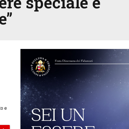
ere speciale e
e”
to e