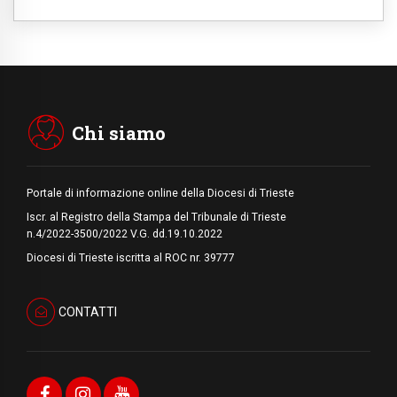
alto il richiamo al disarmo mondiale
06.08.2026
Il Papa con i giovani ad Assisi: costruire la
civiltà dell'amore non delle contrapposizioni
06.08.2026
Hiroshima e Nagasaki, 81 anni dopo. Al via
i "dieci giorni di preghiera per la pace"
Chi siamo
Portale di informazione online della Diocesi di Trieste
Iscr. al Registro della Stampa del Tribunale di Trieste
n.4/2022-3500/2022 V.G. dd.19.10.2022
Diocesi di Trieste iscritta al ROC nr. 39777
CONTATTI