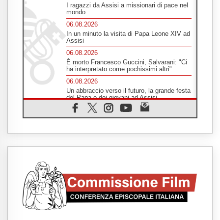
I ragazzi da Assisi a missionari di pace nel
mondo
06.08.2026
In un minuto la visita di Papa Leone XIV ad
Assisi
06.08.2026
È morto Francesco Guccini, Salvarani: "Ci
ha interpretato come pochissimi altri"
06.08.2026
Un abbraccio verso il futuro, la grande festa
del Papa e dei giovani ad Assisi
06.08.2026
Il grazie dei giovani al Papa: "Oggi ci
sentiamo Chiesa"
06.08.2026
Leone XIV: la rivoluzione del Vangelo
abbatte i muri che separano gli esseri
umani
06.08.2026
Fra Marco Vianelli: alla scuola di san
Francesco per imparare il Vangelo della
pace
06.08.2026
Hiroshima, ad 81 anni dalla bomba resta