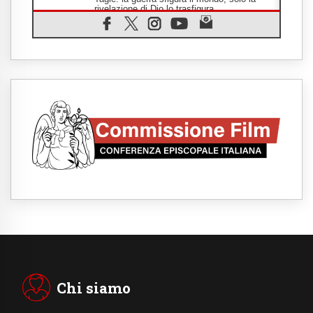
rivelazione di Dio lo trasfigura
07.08.2026
Il Papa in Francia, quattro giorni intensi tra
Chiesa, popolo e istituzioni
07.08.2026
SIGNIS 2026, dare voce alle religiose
cattoliche nello spazio pubblico
07.08.2026
Honduras, gli sfollati invisibili di una crisi
dimenticata
07.08.2026
Italia, Antigone: carceri al limite della
sopravvivenza per caldo e sovraffollamento
07.08.2026
Parolin conclude il viaggio in Messico: "La
pace inizia con l'empatia per il dolore altrui"
07.08.2026
Uruguay, il presidente dei vescovi: la visita
del Papa dono per tutto il Paese
Chi siamo