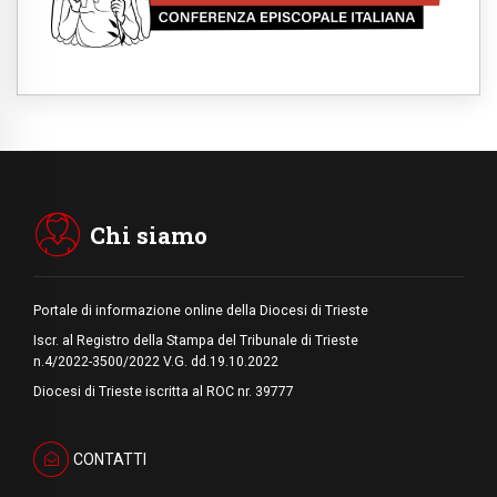
Dal Papa all'udienza generale la forza del
"circolo degli eroi"
05.08.2026
Ucraina, il nunzio: preoccupa sentire chi
benedice la guerra. Il Papa unica voce di
pace
05.08.2026
Venezuela, don Pagniello: "Nel dolore, una
Chiesa che non si arrende"
05.08.2026
Migranti, UE compatta su Ceuta: superata
una prova difficile
Chi siamo
Portale di informazione online della Diocesi di Trieste
Iscr. al Registro della Stampa del Tribunale di Trieste
n.4/2022-3500/2022 V.G. dd.19.10.2022
Diocesi di Trieste iscritta al ROC nr. 39777
CONTATTI