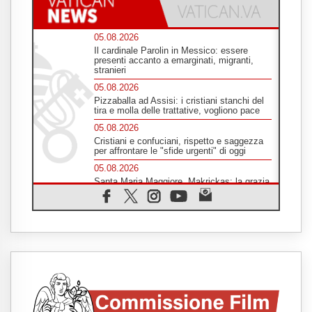
05.08.2026
Il cardinale Parolin in Messico: essere
presenti accanto a emarginati, migranti,
stranieri
05.08.2026
Pizzaballa ad Assisi: i cristiani stanchi del
tira e molla delle trattative, vogliono pace
05.08.2026
Cristiani e confuciani, rispetto e saggezza
per affrontare le "sfide urgenti" di oggi
05.08.2026
Santa Maria Maggiore, Makrickas: la grazia
di Dio scende ancora sul mondo
05.08.2026
I giovani attendono il Papa ad Assisi: "I
social non saziano, vogliamo cose grandi"
05.08.2026
Parolin ai preti del Guatemala: siate
"sentinelle vigili", è la santità a rendere
credibili
05.08.2026