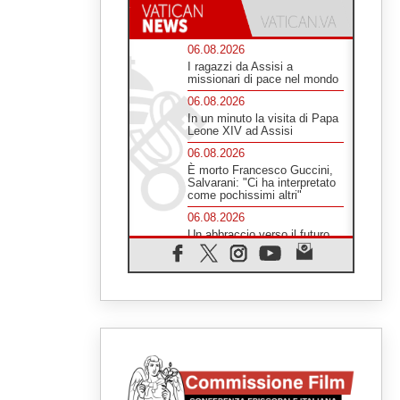
06.08.2026
I ragazzi da Assisi a
missionari di pace nel mondo
06.08.2026
In un minuto la visita di Papa
Leone XIV ad Assisi
06.08.2026
È morto Francesco Guccini,
Salvarani: "Ci ha interpretato
come pochissimi altri"
06.08.2026
Un abbraccio verso il futuro,
la grande festa del Papa e dei
giovani ad Assisi
06.08.2026
Il grazie dei giovani al Papa:
"Oggi ci sentiamo Chiesa"
06.08.2026
Leone XIV: la rivoluzione del
Vangelo abbatte i muri che
separano gli esseri umani
06.08.2026