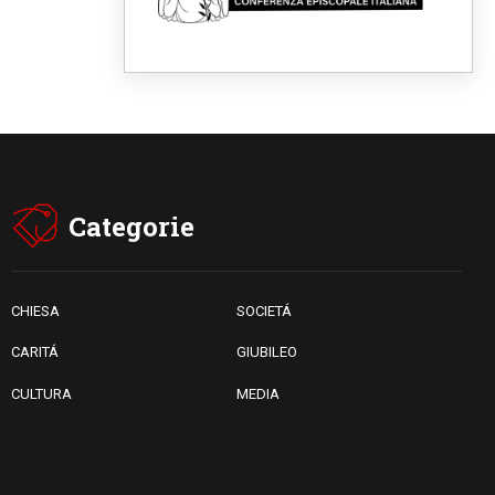
Fra Marco Vianelli: alla scuola
di san Francesco per
imparare il Vangelo della pace
06.08.2026
Hiroshima, ad 81 anni dalla
bomba resta alto il richiamo al
disarmo mondiale
06.08.2026
Il Papa con i giovani ad
Assisi: costruire la civiltà
dell'amore non delle
Categorie
contrapposizioni
06.08.2026
Hiroshima e Nagasaki, 81
anni dopo. Al via i "dieci giorni
di preghiera per la pace"
CHIESA
SOCIETÁ
CARITÁ
GIUBILEO
CULTURA
MEDIA