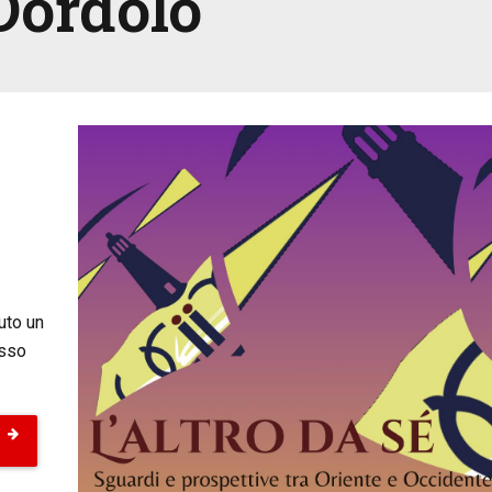
Dordolo
nuto un
osso