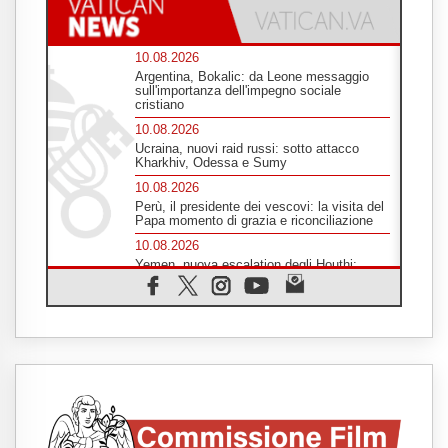
10.08.2026
Argentina, Bokalic: da Leone messaggio
sull'importanza dell'impegno sociale
cristiano
10.08.2026
Ucraina, nuovi raid russi: sotto attacco
Kharkhiv, Odessa e Sumy
10.08.2026
Perù, il presidente dei vescovi: la visita del
Papa momento di grazia e riconciliazione
10.08.2026
Yemen, nuova escalation degli Houthi:
sette morti nell'attacco a Mokha
09.08.2026
Ebola in RD Congo, allarme Unicef: 743
casi confermati fra i bambini e 330 decessi
09.08.2026
Il Papa: la guerra genera altra guerra,
cessino da Russia e Ucraina gli attacchi sui
civili
09.08.2026