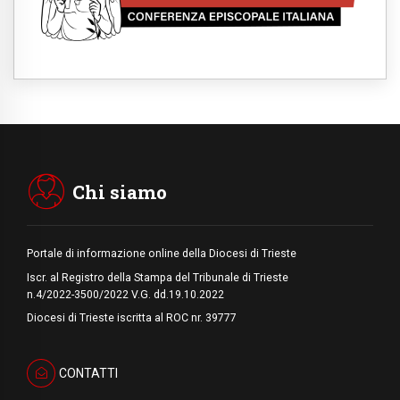
Leone XIV: non disperare, neanche nei
momenti di buio. Gesù non ci abbandona
mai
09.08.2026
Drammatica escalation del conflitto tra
Russia e Ucraina
09.08.2026
Tra Tolkien e Leone, un convegno su
"l'uomo, il mezzo e l'algoritmo"
09.08.2026
Spagna, controlli alle frontiere per i
viaggiatori provenienti dall'Italia
Chi siamo
Portale di informazione online della Diocesi di Trieste
Iscr. al Registro della Stampa del Tribunale di Trieste
n.4/2022-3500/2022 V.G. dd.19.10.2022
Diocesi di Trieste iscritta al ROC nr. 39777
CONTATTI