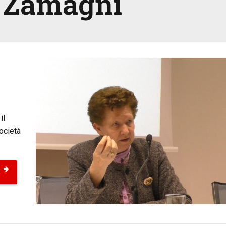
i Zamagni
o
il
ocietà