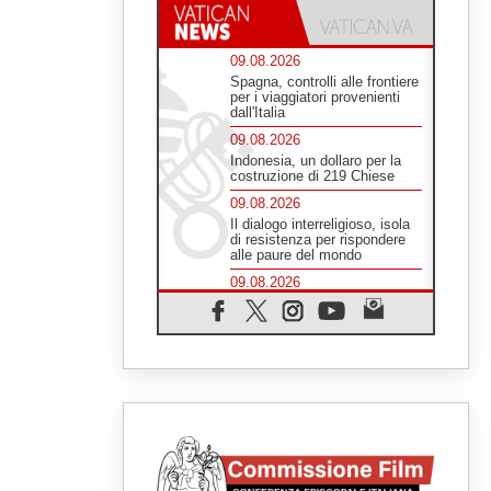
09.08.2026
Spagna, controlli alle frontiere
per i viaggiatori provenienti
dall'Italia
09.08.2026
Indonesia, un dollaro per la
costruzione di 219 Chiese
09.08.2026
Il dialogo interreligioso, isola
di resistenza per rispondere
alle paure del mondo
09.08.2026
In Ciad nasce la rete dei
media cattolici
08.08.2026
Pozzuoli, la Chiesa in prima
linea: una Messa tra i detriti e
aiuti per gli sfollati
08.08.2026
Leone XIV il 7 settembre al
Santuario della Madre del
Buon Consiglio di Genazzano