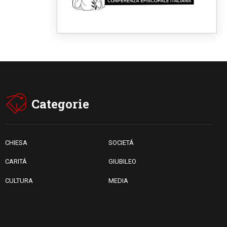
08.08.2026
Il Papa: in Sant'Agata
contempliamo la vittoria
dell'amore sulla morte
08.08.2026
Hebdomada Papae: il Gr in
latino dell'8 agosto
08.08.2026
Spin Time, Reina: Cristo non
abita nei palazzi del potere
ma si identifica coi senzatetto
Categorie
08.08.2026
SIGNIS 2026, la
comunicazione al servizio del
Vangelo
CHIESA
SOCIETÁ
CARITÁ
GIUBILEO
CULTURA
MEDIA