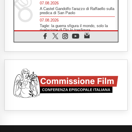
07.08.2026
A Castel Gandolfo l'arazzo di Raffaello sulla
predica di San Paolo
07.08.2026
Tagle: la guerra sfigura il mondo, solo la
rivelazione di Dio lo trasfigura
07.08.2026
Il Papa in Francia, quattro giorni intensi tra
Chiesa, popolo e istituzioni
07.08.2026
SIGNIS 2026, dare voce alle religiose
cattoliche nello spazio pubblico
07.08.2026
Honduras, gli sfollati invisibili di una crisi
dimenticata
07.08.2026
Italia, Antigone: carceri al limite della
sopravvivenza per caldo e sovraffollamento
07.08.2026
Parolin conclude il viaggio in Messico: "La
pace inizia con l'empatia per il dolore altrui"
07.08.2026
Uruguay, il presidente dei vescovi: la visita