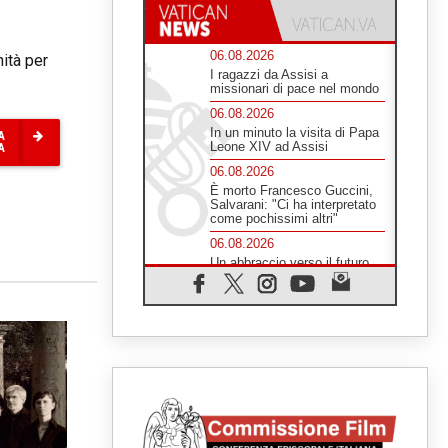
06.08.2026
nità per
I ragazzi da Assisi a
missionari di pace nel mondo
06.08.2026
In un minuto la visita di Papa
A
Leone XIV ad Assisi
A
06.08.2026
È morto Francesco Guccini,
Salvarani: "Ci ha interpretato
come pochissimi altri"
06.08.2026
Un abbraccio verso il futuro,
la grande festa del Papa e dei
giovani ad Assisi
06.08.2026
Il grazie dei giovani al Papa:
"Oggi ci sentiamo Chiesa"
06.08.2026
Leone XIV: la rivoluzione del
Vangelo abbatte i muri che
separano gli esseri umani
06.08.2026