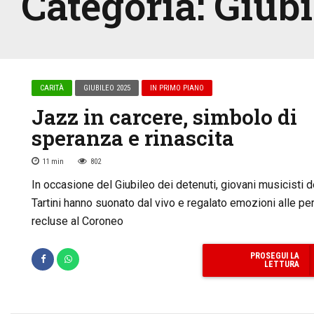
Categoria:
Giubi
CARITÀ
GIUBILEO 2025
IN PRIMO PIANO
Jazz in carcere, simbolo di
speranza e rinascita
11
min
802
In occasione del Giubileo dei detenuti, giovani musicisti d
Tartini hanno suonato dal vivo e regalato emozioni alle p
recluse al Coroneo
PROSEGUI LA
LETTURA