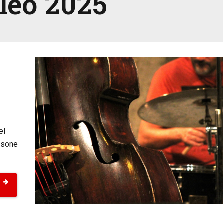
leo 2025
el
ersone