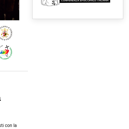
Fra Marco Vianelli: alla scuola
di san Francesco per
imparare il Vangelo della pace
06.08.2026
Hiroshima, ad 81 anni dalla
bomba resta alto il richiamo al
disarmo mondiale
06.08.2026
Il Papa con i giovani ad
Assisi: costruire la civiltà
dell'amore non delle
contrapposizioni
06.08.2026
Hiroshima e Nagasaki, 81
anni dopo. Al via i "dieci giorni
di preghiera per la pace"
a
ti con la