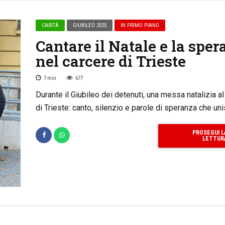
CARITÀ
GIUBILEO 2025
IN PRIMO PIANO
Cantare il Natale e la spe
nel carcere di Trieste
7
min
677
Durante il Giubileo dei detenuti, una messa natalizia a
di Trieste: canto, silenzio e parole di speranza che un
PROSEGUI L
LETTUR