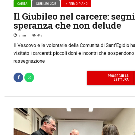
CARITÀ
GIUBILEO 2025
IN PRIMO PIANO
Il Giubileo nel carcere: segni
speranza che non delude
6
min
445
Il Vescovo e le volontarie della Comunità di Sant’Egidio h
visitato i carcerati: piccoli doni e incontri che sospendono 
rassegnazione
PROSEGUI LA
LETTURA