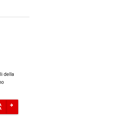
i della
no
A
A