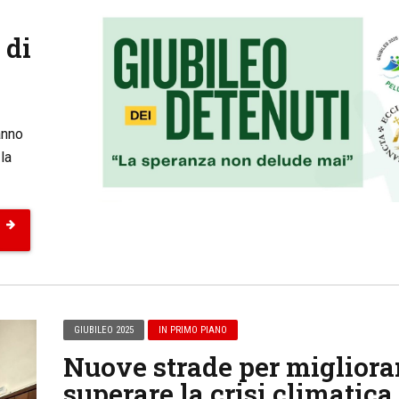
 di
anno
la
GIUBILEO 2025
IN PRIMO PIANO
Nuove strade per migliora
superare la crisi climatica