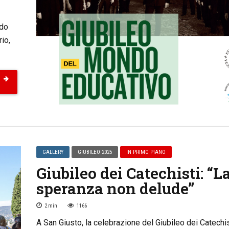
ndo
io,
GALLERY
GIUBILEO 2025
IN PRIMO PIANO
Giubileo dei Catechisti: “L
speranza non delude”
2
min
1166
A San Giusto, la celebrazione del Giubileo dei Catechis