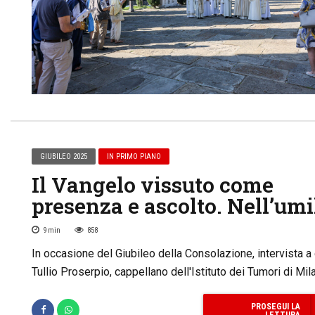
GIUBILEO 2025
IN PRIMO PIANO
Il Vangelo vissuto come
presenza e ascolto. Nell’umi
9
min
858
In occasione del Giubileo della Consolazione, intervista a
Tullio Proserpio, cappellano dell'Istituto dei Tumori di Mil
PROSEGUI LA
LETTURA