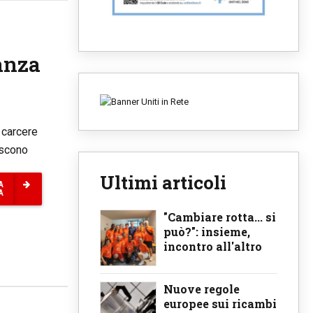
ranza
l carcere
iscono
Ultimi articoli
A
A
"Cambiare rotta... si
può?": insieme,
incontro all'altro
Nuove regole
europee sui ricambi