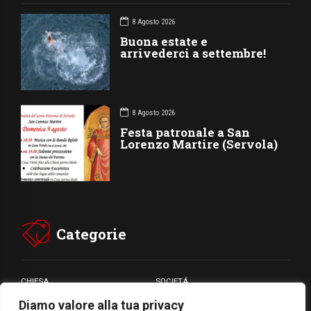
8 Agosto 2026
Buona estate e
arrivederci a settembre!
8 Agosto 2026
Festa patronale a San
Lorenzo Martire (Servola)
Categorie
CHIESA
SOCIETÁ
Diamo valore alla tua privacy
CARITÁ
GIUBILEO