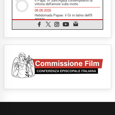
Il Papa: in Sant'Agata contempliamo la
vittoria dell'amore sulla morte
08.08.2026
Hebdomada Papae: il Gr in latino dell'8
agosto
08.08.2026
Spin Time, Reina: Cristo non abita nei
palazzi del potere ma si identifica coi
senzatetto
08.08.2026
SIGNIS 2026, la comunicazione al servizio
del Vangelo
08.08.2026
Argentina, l'arcivescovo Colombo: "La
visita del Papa messaggio di pace e
dignità"
08.08.2026
Tonalestate 2026, i giovani sconfiggono la
paura
08.08.2026
Marcinelle, 70 anni dopo istituita la Giornata
europea per le vittime sul lavoro
08.08.2026
Arabia Saudita, Turchia e Pakistan