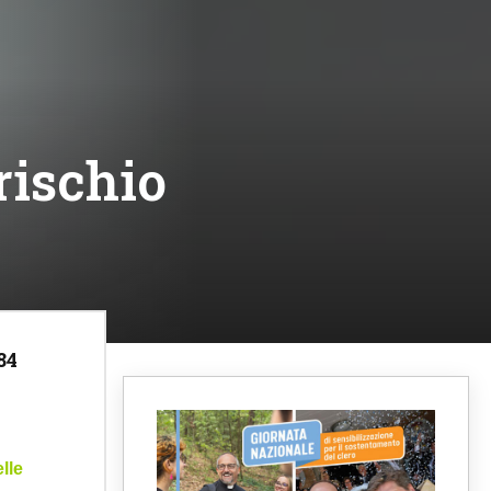
rischio
84
lle