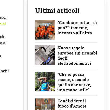
Ultimi articoli
enza,
"Cambiare rotta... si
 si
può?": insieme,
incontro all'altro
solo
e al
Nuove regole
europee sui ricambi
a
degli
elettrodomestici
anchi
"Che io possa
essere, secondo
quello che serve,
una mano utile"
Condividere il
fuoco d’Amore