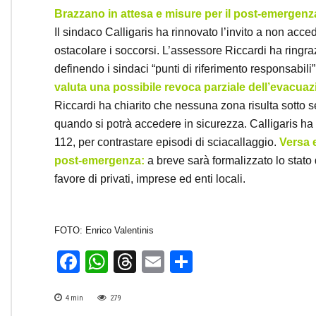
Brazzano in attesa e misure per il post-emergenz
Il sindaco Calligaris ha rinnovato l’invito a non acc
ostacolare i soccorsi. L’assessore Riccardi ha ringra
definendo i sindaci “punti di riferimento responsabili”
valuta una possibile revoca parziale dell’evacua
Riccardi ha chiarito che nessuna zona risulta sotto 
quando si potrà accedere in sicurezza. Calligaris ha i
112, per contrastare episodi di sciacallaggio.
Versa 
post-emergenza:
a breve sarà formalizzato lo stato 
favore di privati, imprese ed enti locali.
FOTO: Enrico Valentinis
Facebook
WhatsApp
Threads
Email
Condividi
4
min
279