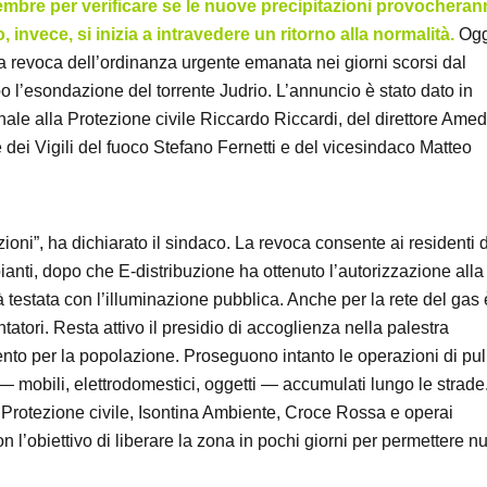
ovembre per verificare se le nuove precipitazioni provochera
invece, si inizia a intravedere un ritorno alla normalità.
Ogg
 alla revoca dell’ordinanza urgente emanata nei giorni scorsi dal
 l’esondazione del torrente Judrio. L’annuncio è stato dato in
ale alla Protezione civile Riccardo Riccardi, del direttore Ame
e dei Vigili del fuoco Stefano Fernetti e del vicesindaco Matteo
azioni”, ha dichiarato il sindaco. La revoca consente ai residenti d
pianti, dopo che E-distribuzione ha ottenuto l’autorizzazione alla
ià testata con l’illuminazione pubblica. Anche per la rete del gas 
tatori. Resta attivo il presidio di accoglienza nella palestra
nto per la popolazione. Proseguono intanto le operazioni di pul
i — mobili, elettrodomestici, oggetti — accumulati lungo le strade.
lla Protezione civile, Isontina Ambiente, Croce Rossa e operai
 l’obiettivo di liberare la zona in pochi giorni per permettere n