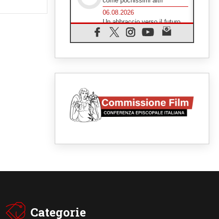
come pochissimi altri"
06.08.2026
Un abbraccio verso il futuro,
la grande festa del Papa e dei
giovani ad Assisi
06.08.2026
Il grazie dei giovani al Papa:
"Oggi ci sentiamo Chiesa"
06.08.2026
Leone XIV: la rivoluzione del
Vangelo abbatte i muri che
separano gli esseri umani
06.08.2026
Fra Marco Vianelli: alla scuola
di san Francesco per
imparare il Vangelo della pace
06.08.2026
Hiroshima, ad 81 anni dalla
bomba resta alto il richiamo al
disarmo mondiale
06.08.2026
Il Papa con i giovani ad
Assisi: costruire la civiltà
dell'amore non delle
Categorie
contrapposizioni