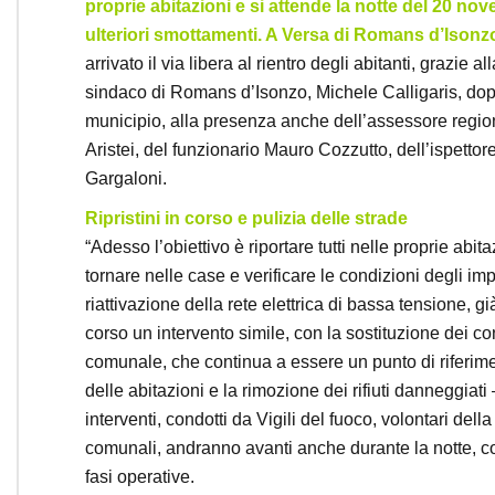
proprie abitazioni e si attende la notte del 20 n
ulteriori smottamenti. A Versa di Romans d’Isonzo, 
arrivato il via libera al rientro degli abitanti, grazie
sindaco di Romans d’Isonzo, Michele Calligaris, dopo
municipio, alla presenza anche dell’assessore region
Aristei, del funzionario Mauro Cozzutto, dell’ispettor
Gargaloni.
Ripristini in corso e pulizia delle strade
“Adesso l’obiettivo è riportare tutti nelle proprie abit
tornare nelle case e verificare le condizioni degli im
riattivazione della rete elettrica di bassa tensione, g
corso un intervento simile, con la sostituzione dei con
comunale, che continua a essere un punto di riferime
delle abitazioni e la rimozione dei rifiuti danneggiat
interventi, condotti da Vigili del fuoco, volontari de
comunali, andranno avanti anche durante la notte, con
fasi operative.