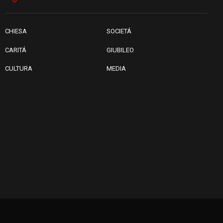
06.08.2026
Hiroshima e Nagasaki, 81
anni dopo. Al via i "dieci giorni
di preghiera per la pace"
CHIESA
SOCIETÁ
CARITÁ
GIUBILEO
CULTURA
MEDIA