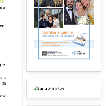
nno
i è
deo
i
è in
izia
 Gli
uove