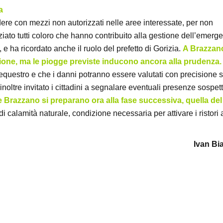
a
edere con mezzi non autorizzati nelle aree interessate, per non
ziato tutti coloro che hanno contribuito alla gestione dell’emerg
, e ha ricordato anche il ruolo del prefetto di Gorizia.
A Brazzano
zione, ma le piogge previste inducono ancora alla prudenza.
sequestro e che i danni potranno essere valutati con precisione 
noltre invitato i cittadini a segnalare eventuali presenze sospett
e Brazzano si preparano ora alla fase successiva, quella del
di calamità naturale, condizione necessaria per attivare i ristori 
Ivan Bi