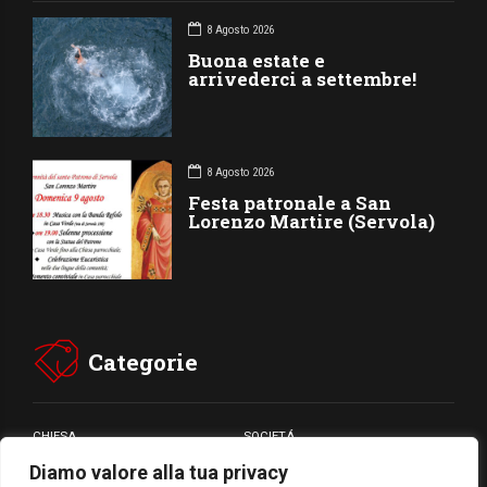
8 Agosto 2026
Buona estate e
arrivederci a settembre!
8 Agosto 2026
Festa patronale a San
Lorenzo Martire (Servola)
Categorie
CHIESA
SOCIETÁ
Diamo valore alla tua privacy
CARITÁ
GIUBILEO