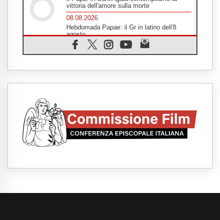
vittoria dell'amore sulla morte
08.08.2026
Hebdomada Papae: il Gr in latino dell'8
agosto
08.08.2026
Spin Time, Reina: Cristo non abita nei
palazzi del potere ma si identifica coi
senzatetto
08.08.2026
SIGNIS 2026, la comunicazione al servizio
del Vangelo
08.08.2026
Argentina, l'arcivescovo Colombo: "La
visita del Papa messaggio di pace e
dignità"
08.08.2026
Tonalestate 2026, i giovani sconfiggono la
paura
08.08.2026
Marcinelle, 70 anni dopo istituita la Giornata
europea per le vittime sul lavoro
08.08.2026
Arabia Saudita, Turchia e Pakistan
stringono una nuova alleanza militare in