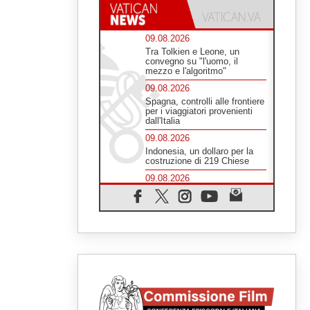
09.08.2026
Tra Tolkien e Leone, un
convegno su "l'uomo, il
mezzo e l'algoritmo"
09.08.2026
Spagna, controlli alle frontiere
per i viaggiatori provenienti
dall'Italia
09.08.2026
Indonesia, un dollaro per la
costruzione di 219 Chiese
09.08.2026
Il dialogo interreligioso, isola
di resistenza per rispondere
alle paure del mondo
09.08.2026
In Ciad nasce la rete dei
media cattolici
08.08.2026
Pozzuoli, la Chiesa in prima
linea: una Messa tra i detriti e
aiuti per gli sfollati