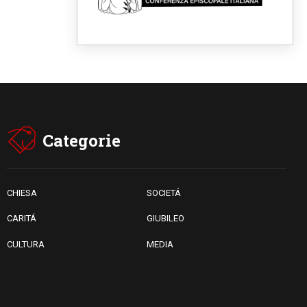
08.08.2026
Leone XIV il 7 settembre al
Santuario della Madre del
Buon Consiglio di Genazzano
08.08.2026
Il Papa: in Sant'Agata
contempliamo la vittoria
dell'amore sulla morte
08.08.2026
Hebdomada Papae: il Gr in
latino dell'8 agosto
Categorie
08.08.2026
Spin Time, Reina: Cristo non
abita nei palazzi del potere
ma si identifica coi senzatetto
CHIESA
SOCIETÁ
CARITÁ
GIUBILEO
CULTURA
MEDIA