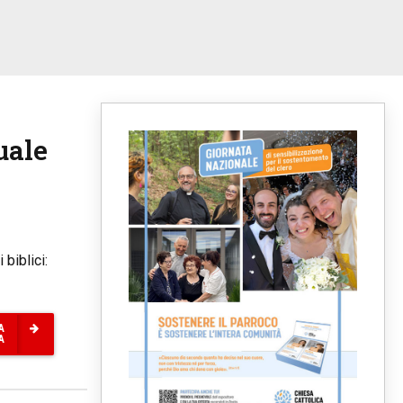
uale
 biblici:
A
A