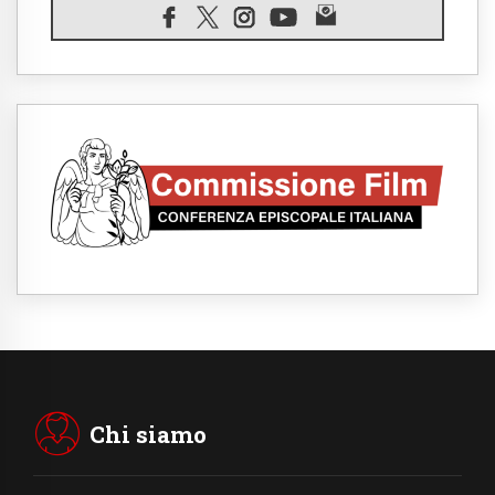
07.08.2026
Il Papa in Francia, quattro giorni intensi tra
Chiesa, popolo e istituzioni
07.08.2026
SIGNIS 2026, dare voce alle religiose
cattoliche nello spazio pubblico
07.08.2026
Honduras, gli sfollati invisibili di una crisi
dimenticata
07.08.2026
Italia, Antigone: carceri al limite della
sopravvivenza per caldo e sovraffollamento
07.08.2026
Parolin conclude il viaggio in Messico: "La
pace inizia con l'empatia per il dolore altrui"
07.08.2026
Uruguay, il presidente dei vescovi: la visita
del Papa dono per tutto il Paese
Chi siamo