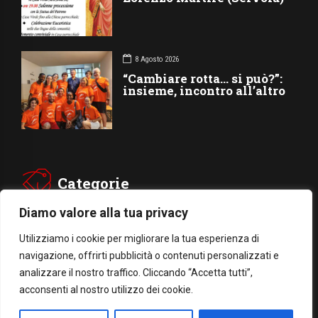
8 Agosto 2026
“Cambiare rotta… si può?”:
insieme, incontro all’altro
Categorie
Diamo valore alla tua privacy
CHIESA
SOCIETÁ
Utilizziamo i cookie per migliorare la tua esperienza di
navigazione, offrirti pubblicità o contenuti personalizzati e
CARITÁ
GIUBILEO
analizzare il nostro traffico. Cliccando “Accetta tutti”,
CULTURA
MEDIA
acconsenti al nostro utilizzo dei cookie.