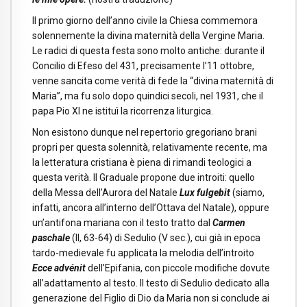
Il primo giorno dell’anno civile la Chiesa commemora
solennemente la divina maternità della Vergine Maria.
Le radici di questa festa sono molto antiche: durante il
Concilio di Efeso del 431, precisamente l’11 ottobre,
venne sancita come verità di fede la “divina maternità di
Maria”, ma fu solo dopo quindici secoli, nel 1931, che il
papa Pio XI ne istituì la ricorrenza liturgica.
Non esistono dunque nel repertorio gregoriano brani
propri per questa solennità, relativamente recente, ma
la letteratura cristiana è piena di rimandi teologici a
questa verità. Il Graduale propone due introiti: quello
della Messa dell’Aurora del Natale
Lux fulgebit
(siamo,
infatti, ancora all’interno dell’Ottava del Natale), oppure
un’antifona mariana con il testo tratto dal
Carmen
paschale
(II, 63-64) di Sedulio (V sec.), cui già in epoca
tardo-medievale fu applicata la melodia dell’introito
Ecce advénit
dell’Epifania, con piccole modifiche dovute
all’adattamento al testo. Il testo di Sedulio dedicato alla
generazione del Figlio di Dio da Maria non si conclude ai