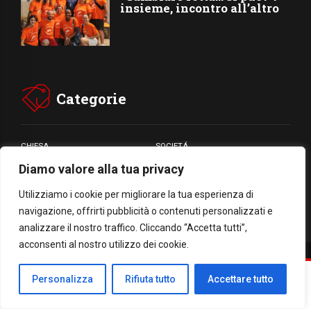
insieme, incontro all’altro
Categorie
CHIESA
SOCIETÁ
Diamo valore alla tua privacy
CARITÁ
GIUBILEO
CULTURA
MEDIA
Utilizziamo i cookie per migliorare la tua esperienza di
navigazione, offrirti pubblicità o contenuti personalizzati e
analizzare il nostro traffico. Cliccando “Accetta tutti”,
acconsenti al nostro utilizzo dei cookie.
Facebook
WhatsApp
Threads
Email
Condividi
Personalizza
Rifiuta tutto
Accettare tutto