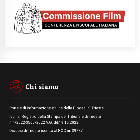
07.08.2026
Uruguay, il presidente dei vescovi: la visita
del Papa dono per tutto il Paese
07.08.2026
Gaza, la strage dei bambini non si ferma:
300 morti in 300 giorni
07.08.2026
Medio Oriente, non c'è accordo tra Libano e
Israele
06.08.2026
Il responsabile del "Go! Franciscan Youth
Meeting": da Assisi uno sguardo nuovo
Chi siamo
Portale di informazione online della Diocesi di Trieste
Iscr. al Registro della Stampa del Tribunale di Trieste
n.4/2022-3500/2022 V.G. dd.19.10.2022
Diocesi di Trieste iscritta al ROC nr. 39777