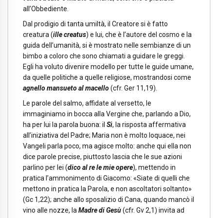
all’Obbediente.
Dal prodigio di tanta umiltà, il Creatore si è fatto
creatura (
ille creatus
) e lui, che è l’autore del cosmo e la
guida dell’umanità, si è mostrato nelle sembianze di un
bimbo a coloro che sono chiamati a guidare le greggi.
Egli ha voluto divenire modello per tutte le guide umane,
da quelle politiche a quelle religiose, mostrandosi come
agnello mansueto al macello
(cfr. Ger 11,19).
Le parole del salmo, affidate al versetto, le
immaginiamo in bocca alla Vergine che, parlando a Dio,
ha per lui la parola buona: il
Sì
, la risposta affermativa
all’iniziativa del Padre; Maria non è molto loquace, nei
Vangeli parla poco, ma agisce molto: anche qui ella non
dice parole precise, piuttosto lascia che le sue azioni
parlino per lei (
dico al re le mie opere
), mettendo in
pratica l’ammonimento di Giacomo: «Siate di quelli che
mettono in pratica la Parola, e non ascoltatori soltanto»
(Gc 1,22); anche allo sposalizio di Cana, quando mancò il
vino alle nozze, la
Madre di Gesù
(cfr. Gv 2,1) invita ad