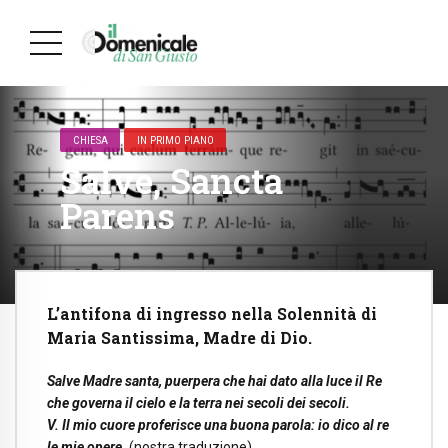
CHIESA
IN PRIMO PIANO
Salve, Sancta
Parens
L’antifona di ingresso nella Solennità di
Maria Santissima, Madre di Dio.
Salve Madre santa, puerpera che hai dato alla luce il Re
che governa il cielo e la terra nei secoli dei secoli.
V. Il mio cuore proferisce una buona parola: io dico al re
le mie opere.
(nostra traduzione)