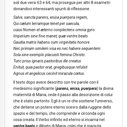
soli due versi 63 e 64, ma prosegue per altri 8 esametri
donandoci interessanti spunti di riflessione.
Salve, sancta parens, enixa puerpera regem,
Qui cælum terramque tenet per saecula,
cuius Nomen et æterno conplectens omnia gyro
Imperium sine fine manet; quæ ventre beato
Gaudia matris habens cum virginitatis honore
Nec primam similem visa es nec habere sequentem:
Sola sine exemplo placuisti femina Christo.
Tunc prius ignaris pastoribus ille creatus
Enituit, quia pastor erat, gregibusque refulsit
Agnus et angelicus cecinit miracula cœtus.
Il testo dopo avere descritto con tre parole con il
medesimo significante (
parens, enixa, puerpera
) la divina
maternità di Maria, cede il passo alla descrizione di colui
che è stato partorito. Egli è un re che sostiene l’universo,
che detiene un potere eterno scevro dalla ruggine dello
spazio e del tempo, che comprende e circonda ogni
cosa creata. Il Verbo infinito ed eterno si incarna nel
ventre beato
e illibato di Maria, colei che è piaciuta