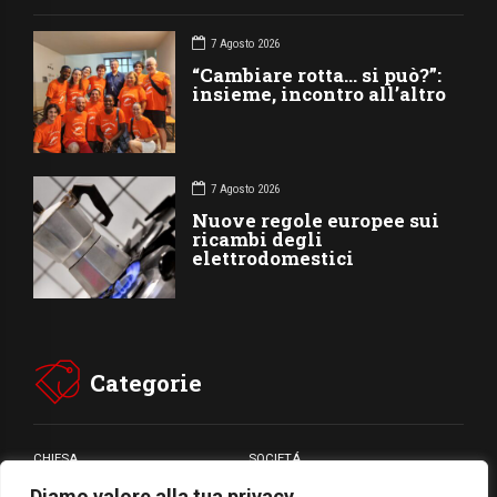
7 Agosto 2026
“Cambiare rotta… si può?”:
insieme, incontro all’altro
7 Agosto 2026
Nuove regole europee sui
ricambi degli
elettrodomestici
Categorie
CHIESA
SOCIETÁ
Diamo valore alla tua privacy
CARITÁ
GIUBILEO