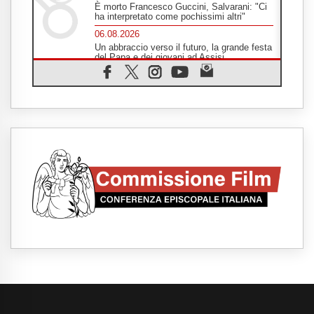
È morto Francesco Guccini, Salvarani: "Ci
ha interpretato come pochissimi altri"
06.08.2026
Un abbraccio verso il futuro, la grande festa
del Papa e dei giovani ad Assisi
06.08.2026
Il grazie dei giovani al Papa: "Oggi ci
sentiamo Chiesa"
06.08.2026
Leone XIV: la rivoluzione del Vangelo
abbatte i muri che separano gli esseri
umani
06.08.2026
Fra Marco Vianelli: alla scuola di san
Francesco per imparare il Vangelo della
pace
06.08.2026
Hiroshima, ad 81 anni dalla bomba resta
alto il richiamo al disarmo mondiale
06.08.2026
Il Papa con i giovani ad Assisi: costruire la
civiltà dell'amore non delle contrapposizioni
06.08.2026
Hiroshima e Nagasaki, 81 anni dopo. Al via