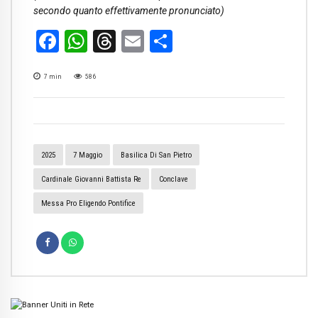
secondo quanto effettivamente pronunciato)
Facebook
WhatsApp
Threads
Email
Condividi
7
min
586
2025
7 Maggio
Basilica Di San Pietro
Cardinale Giovanni Battista Re
Conclave
Messa Pro Eligendo Pontifice