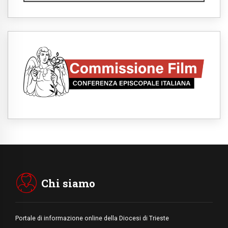
10.08.2026
Il lavoro intellettuale nell'era dell'IA: una
prospettiva sociologica
10.08.2026
Troia e Roma, quando il mito entra nella
storia
10.08.2026
Cisgiordania, i cristiani di Taybeh:
abbandonati davanti alla violenza dei coloni
10.08.2026
Siberia, l'incontro dei giovani cattolici russi:
per condividere storie social e storie di vita
10.08.2026
India, per i dalit cristiani e musulmani resta
la ferita della discriminazione
10.08.2026
Argentina, Bokalic: da Leone messaggio
sull'importanza dell'impegno sociale
cristiano
Chi siamo
Portale di informazione online della Diocesi di Trieste