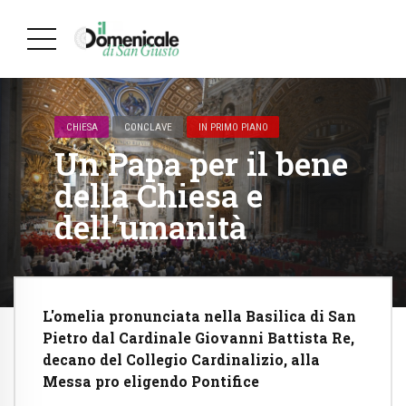
CHIESA
CONCLAVE
IN PRIMO PIANO
Un Papa per il bene
della Chiesa e
dell’umanità
L'omelia pronunciata nella Basilica di San
Pietro dal Cardinale Giovanni Battista Re,
decano del Collegio Cardinalizio, alla
Messa pro eligendo Pontifice