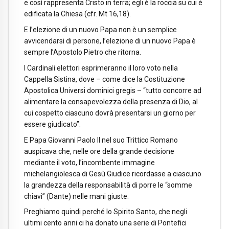
e così rappresenta Cristo in terra; egli è la roccia su cui è
edificata la Chiesa (cfr. Mt 16,18).
E l’elezione di un nuovo Papa non è un semplice
avvicendarsi di persone, l’elezione di un nuovo Papa è
sempre l’Apostolo Pietro che ritorna.
I Cardinali elettori esprimeranno il loro voto nella
Cappella Sistina, dove – come dice la Costituzione
Apostolica Universi dominici gregis – “tutto concorre ad
alimentare la consapevolezza della presenza di Dio, al
cui cospetto ciascuno dovrà presentarsi un giorno per
essere giudicato”.
E Papa Giovanni Paolo II nel suo Trittico Romano
auspicava che, nelle ore della grande decisione
mediante il voto, l’incombente immagine
michelangiolesca di Gesù Giudice ricordasse a ciascuno
la grandezza della responsabilità di porre le “somme
chiavi” (Dante) nelle mani giuste.
Preghiamo quindi perché lo Spirito Santo, che negli
ultimi cento anni ci ha donato una serie di Pontefici