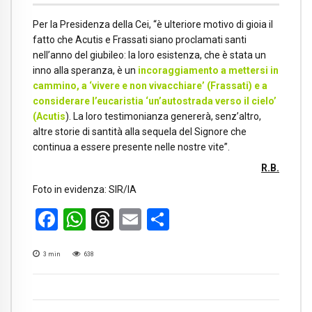
Per la Presidenza della Cei, “è ulteriore motivo di gioia il
fatto che Acutis e Frassati siano proclamati santi
nell’anno del giubileo: la loro esistenza, che è stata un
inno alla speranza, è un
incoraggiamento a mettersi in
cammino, a ‘vivere e non vivacchiare’ (Frassati) e a
considerare l’eucaristia ‘un’autostrada verso il cielo’
(Acutis
). La loro testimonianza genererà, senz’altro,
altre storie di santità alla sequela del Signore che
continua a essere presente nelle nostre vite”.
R.B.
Foto in evidenza: SIR/IA
Facebook
WhatsApp
Threads
Email
Condividi
3
min
638