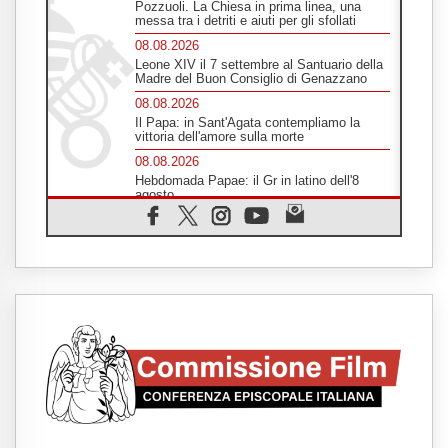
Pozzuoli. La Chiesa in prima linea, una
messa tra i detriti e aiuti per gli sfollati
08.08.2026
Leone XIV il 7 settembre al Santuario della
Madre del Buon Consiglio di Genazzano
08.08.2026
Il Papa: in Sant'Agata contempliamo la
vittoria dell'amore sulla morte
08.08.2026
Hebdomada Papae: il Gr in latino dell'8
agosto
08.08.2026
Spin Time, Reina: Cristo non abita nei
palazzi del potere ma si identifica coi
senzatetto
08.08.2026
SIGNIS 2026, la comunicazione al servizio
del Vangelo
08.08.2026
Argentina, l'arcivescovo Colombo: "La
visita del Papa messaggio di pace e
dignità"
08.08.2026
Tonalestate 2026, i giovani sconfiggono la