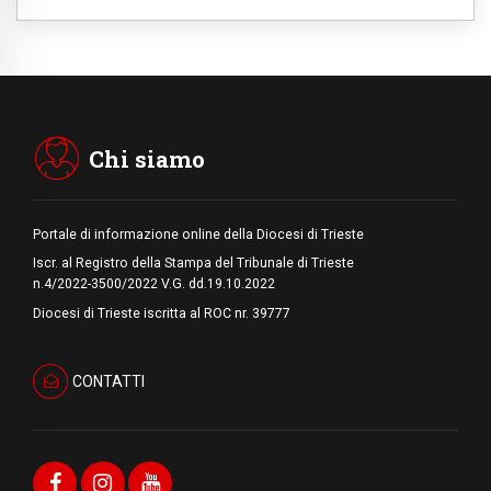
paura
08.08.2026
Marcinelle, 70 anni dopo istituita la Giornata
europea per le vittime sul lavoro
08.08.2026
Arabia Saudita, Turchia e Pakistan
stringono una nuova alleanza militare in
Medio Oriente
Chi siamo
Portale di informazione online della Diocesi di Trieste
Iscr. al Registro della Stampa del Tribunale di Trieste
n.4/2022-3500/2022 V.G. dd.19.10.2022
Diocesi di Trieste iscritta al ROC nr. 39777
CONTATTI