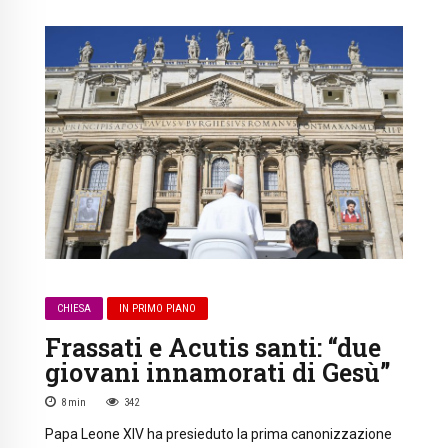
CHIESA
IN PRIMO PIANO
Frassati e Acutis santi: “due
giovani innamorati di Gesù”
8
min
342
Papa Leone XIV ha presieduto la prima canonizzazione