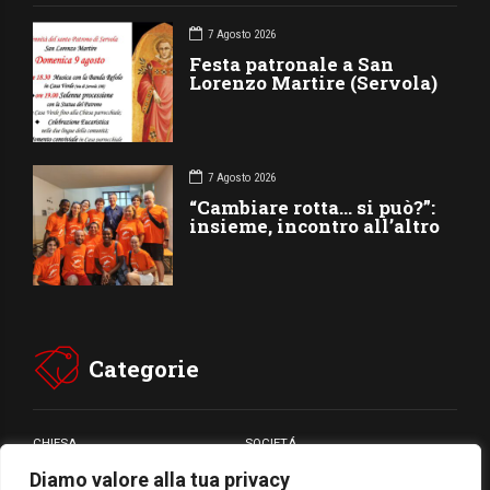
7 Agosto 2026
Festa patronale a San
Lorenzo Martire (Servola)
7 Agosto 2026
“Cambiare rotta… si può?”:
insieme, incontro all’altro
Categorie
CHIESA
SOCIETÁ
Diamo valore alla tua privacy
CARITÁ
GIUBILEO