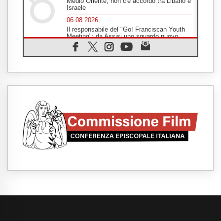
Medio Oriente, non c'è accordo tra Libano e
Israele
06.08.2026
Il responsabile del "Go! Franciscan Youth
Meeting": da Assisi uno sguardo nuovo
06.08.2026
In un minuto la visita di Papa Leone XIV ad
Assisi
06.08.2026
È morto Francesco Guccini, Salvarani: "Ci
ha interpretato come pochissimi altri"
06.08.2026
Un abbraccio verso il futuro, la grande festa
del Papa e dei giovani ad Assisi
06.08.2026
Il grazie dei giovani al Papa: "Oggi ci
sentiamo Chiesa"
06.08.2026
Leone XIV: la rivoluzione del Vangelo
abbatte i muri che separano gli esseri
umani
06.08.2026
Fra Marco Vianelli: alla scuola di san
Francesco per imparare il Vangelo della