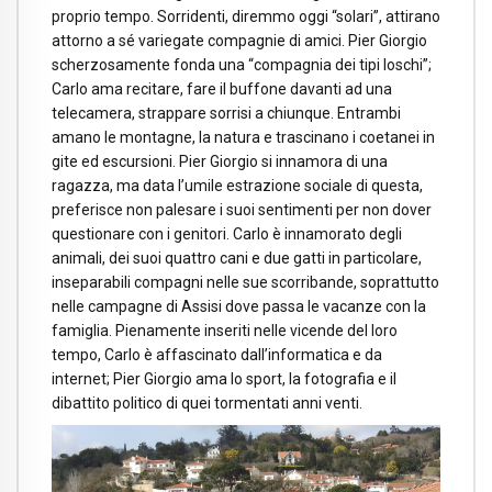
proprio tempo. Sorridenti, diremmo oggi “solari”, attirano
attorno a sé variegate compagnie di amici. Pier Giorgio
scherzosamente fonda una “compagnia dei tipi loschi”;
Carlo ama recitare, fare il buffone davanti ad una
telecamera, strappare sorrisi a chiunque. Entrambi
amano le montagne, la natura e trascinano i coetanei in
gite ed escursioni. Pier Giorgio si innamora di una
ragazza, ma data l’umile estrazione sociale di questa,
preferisce non palesare i suoi sentimenti per non dover
questionare con i genitori. Carlo è innamorato degli
animali, dei suoi quattro cani e due gatti in particolare,
inseparabili compagni nelle sue scorribande, soprattutto
nelle campagne di Assisi dove passa le vacanze con la
famiglia. Pienamente inseriti nelle vicende del loro
tempo, Carlo è affascinato dall’informatica e da
internet; Pier Giorgio ama lo sport, la fotografia e il
dibattito politico di quei tormentati anni venti.