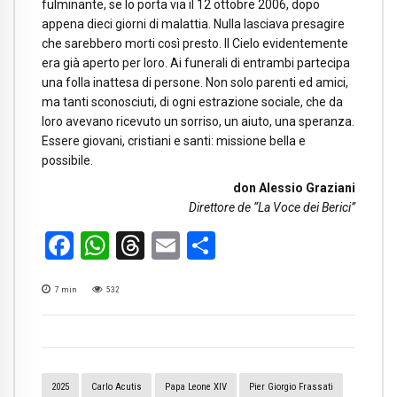
fulminante, se lo porta via il 12 ottobre 2006, dopo
appena dieci giorni di malattia. Nulla lasciava presagire
che sarebbero morti così presto. Il Cielo evidentemente
era già aperto per loro. Ai funerali di entrambi partecipa
una folla inattesa di persone. Non solo parenti ed amici,
ma tanti sconosciuti, di ogni estrazione sociale, che da
loro avevano ricevuto un sorriso, un aiuto, una speranza.
Essere giovani, cristiani e santi: missione bella e
possibile.
don Alessio Graziani
Direttore de “La Voce dei Berici”
Facebook
WhatsApp
Threads
Email
Condividi
7
min
532
2025
Carlo Acutis
Papa Leone XIV
Pier Giorgio Frassati