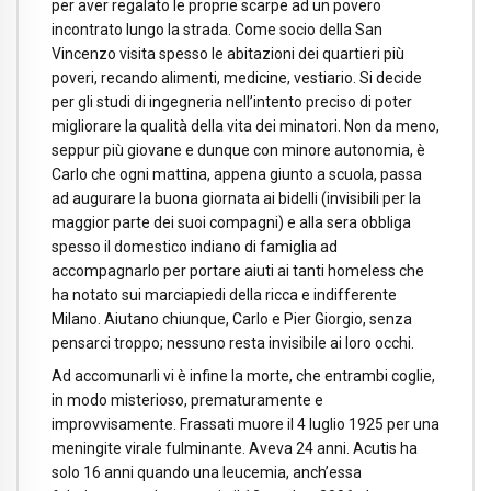
per aver regalato le proprie scarpe ad un povero
incontrato lungo la strada. Come socio della San
Vincenzo visita spesso le abitazioni dei quartieri più
poveri, recando alimenti, medicine, vestiario. Si decide
per gli studi di ingegneria nell’intento preciso di poter
migliorare la qualità della vita dei minatori. Non da meno,
seppur più giovane e dunque con minore autonomia, è
Carlo che ogni mattina, appena giunto a scuola, passa
ad augurare la buona giornata ai bidelli (invisibili per la
maggior parte dei suoi compagni) e alla sera obbliga
spesso il domestico indiano di famiglia ad
accompagnarlo per portare aiuti ai tanti homeless che
ha notato sui marciapiedi della ricca e indifferente
Milano. Aiutano chiunque, Carlo e Pier Giorgio, senza
pensarci troppo; nessuno resta invisibile ai loro occhi.
Ad accomunarli vi è infine la morte, che entrambi coglie,
in modo misterioso, prematuramente e
improvvisamente. Frassati muore il 4 luglio 1925 per una
meningite virale fulminante. Aveva 24 anni. Acutis ha
solo 16 anni quando una leucemia, anch’essa