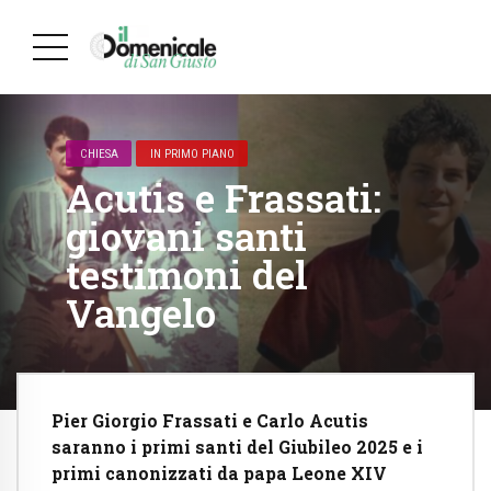
CHIESA
IN PRIMO PIANO
Acutis e Frassati:
giovani santi
testimoni del
Vangelo
Pier Giorgio Frassati e Carlo Acutis
saranno i primi santi del Giubileo 2025 e i
primi canonizzati da papa Leone XIV