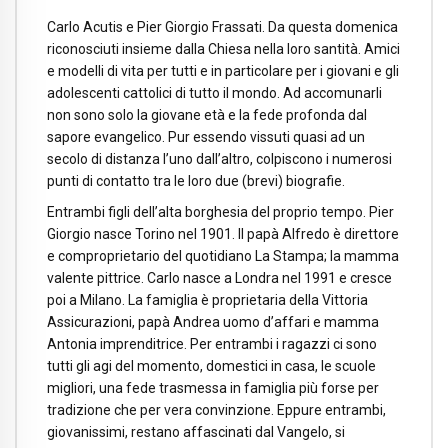
Carlo Acutis e Pier Giorgio Frassati. Da questa domenica
riconosciuti insieme dalla Chiesa nella loro santità. Amici
e modelli di vita per tutti e in particolare per i giovani e gli
adolescenti cattolici di tutto il mondo. Ad accomunarli
non sono solo la giovane età e la fede profonda dal
sapore evangelico. Pur essendo vissuti quasi ad un
secolo di distanza l’uno dall’altro, colpiscono i numerosi
punti di contatto tra le loro due (brevi) biografie.
Entrambi figli dell’alta borghesia del proprio tempo. Pier
Giorgio nasce Torino nel 1901. Il papà Alfredo è direttore
e comproprietario del quotidiano La Stampa; la mamma
valente pittrice. Carlo nasce a Londra nel 1991 e cresce
poi a Milano. La famiglia è proprietaria della Vittoria
Assicurazioni, papà Andrea uomo d’affari e mamma
Antonia imprenditrice. Per entrambi i ragazzi ci sono
tutti gli agi del momento, domestici in casa, le scuole
migliori, una fede trasmessa in famiglia più forse per
tradizione che per vera convinzione. Eppure entrambi,
giovanissimi, restano affascinati dal Vangelo, si