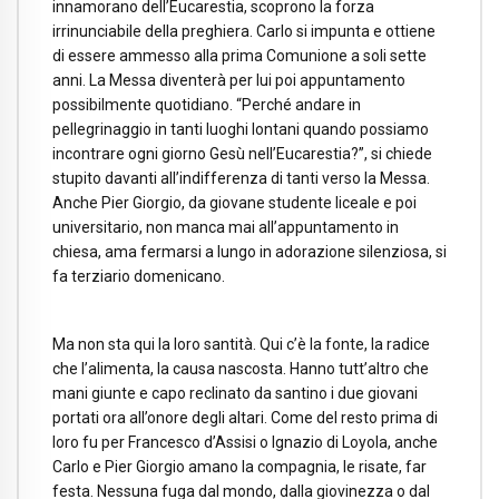
innamorano dell’Eucarestia, scoprono la forza
irrinunciabile della preghiera. Carlo si impunta e ottiene
di essere ammesso alla prima Comunione a soli sette
anni. La Messa diventerà per lui poi appuntamento
possibilmente quotidiano. “Perché andare in
pellegrinaggio in tanti luoghi lontani quando possiamo
incontrare ogni giorno Gesù nell’Eucarestia?”, si chiede
stupito davanti all’indifferenza di tanti verso la Messa.
Anche Pier Giorgio, da giovane studente liceale e poi
universitario, non manca mai all’appuntamento in
chiesa, ama fermarsi a lungo in adorazione silenziosa, si
fa terziario domenicano.
Ma non sta qui la loro santità. Qui c’è la fonte, la radice
che l’alimenta, la causa nascosta. Hanno tutt’altro che
mani giunte e capo reclinato da santino i due giovani
portati ora all’onore degli altari. Come del resto prima di
loro fu per Francesco d’Assisi o Ignazio di Loyola, anche
Carlo e Pier Giorgio amano la compagnia, le risate, far
festa. Nessuna fuga dal mondo, dalla giovinezza o dal