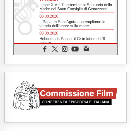
Leone XIV il 7 settembre al Santuario della
Madre del Buon Consiglio di Genazzano
08.08.2026
Il Papa: in Sant'Agata contempliamo la
vittoria dell'amore sulla morte
08.08.2026
Hebdomada Papae: il Gr in latino dell'8
agosto
08.08.2026
Spin Time, Reina: Cristo non abita nei
palazzi del potere ma si identifica coi
senzatetto
08.08.2026
SIGNIS 2026, la comunicazione al servizio
del Vangelo
08.08.2026
Argentina, l'arcivescovo Colombo: "La
visita del Papa messaggio di pace e
dignità"
08.08.2026
Tonalestate 2026, i giovani sconfiggono la
paura
08.08.2026