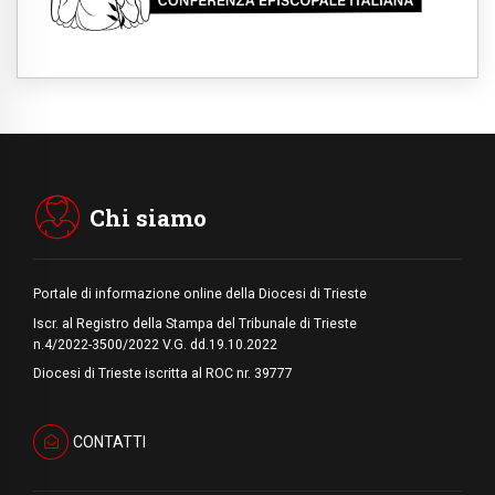
pace
06.08.2026
Hiroshima, ad 81 anni dalla bomba resta
alto il richiamo al disarmo mondiale
06.08.2026
Il Papa con i giovani ad Assisi: costruire la
civiltà dell'amore non delle contrapposizioni
06.08.2026
Hiroshima e Nagasaki, 81 anni dopo. Al via
i "dieci giorni di preghiera per la pace"
Chi siamo
Portale di informazione online della Diocesi di Trieste
Iscr. al Registro della Stampa del Tribunale di Trieste
n.4/2022-3500/2022 V.G. dd.19.10.2022
Diocesi di Trieste iscritta al ROC nr. 39777
CONTATTI