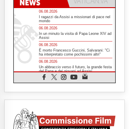
06.08.2026
I ragazzi da Assisi a missionari di pace nel
mondo
06.08.2026
In un minuto la visita di Papa Leone XIV ad
Assisi
06.08.2026
È morto Francesco Guccini, Salvarani: "Ci
ha interpretato come pochissimi altri"
06.08.2026
Un abbraccio verso il futuro, la grande festa
del Papa e dei giovani ad Assisi
06.08.2026
Il grazie dei giovani al Papa: "Oggi ci
sentiamo Chiesa"
06.08.2026
Leone XIV: la rivoluzione del Vangelo
abbatte i muri che separano gli esseri
umani
06.08.2026
Fra Marco Vianelli: alla scuola di san
Francesco per imparare il Vangelo della