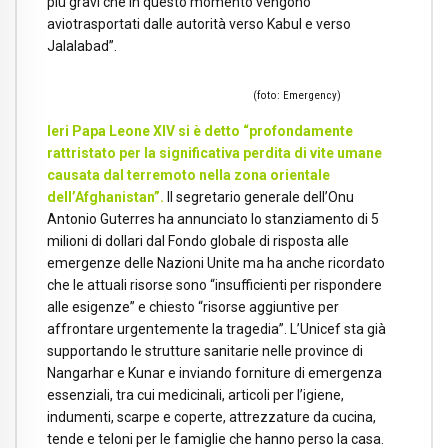
più gravi che in questo momento vengono
aviotrasportati dalle autorità verso Kabul e verso
Jalalabad”.
(foto: Emergency)
Ieri Papa Leone XIV si è detto “profondamente
rattristato
per la significativa perdita di vite umane
causata dal terremoto nella zona orientale
dell’Afghanistan”.
Il segretario generale dell’Onu
Antonio Guterres ha annunciato lo stanziamento di 5
milioni di dollari dal Fondo globale di risposta alle
emergenze delle Nazioni Unite ma ha anche ricordato
che le attuali risorse sono “insufficienti per rispondere
alle esigenze” e chiesto “risorse aggiuntive per
affrontare urgentemente la tragedia”. L’Unicef sta già
supportando le strutture sanitarie nelle province di
Nangarhar e Kunar e inviando forniture di emergenza
essenziali, tra cui medicinali, articoli per l’igiene,
indumenti, scarpe e coperte, attrezzature da cucina,
tende e teloni per le famiglie che hanno perso la casa.