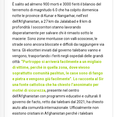
È salito ad almeno 900 morti e 3000 feriti il bilancio del
terremoto di magnitudo 6.0 che ha colpito domenica
notte le province di Kunar e Nangarhar, nell’est
dell’Afghanistan, a 27 km da Jalalabad e 8 km di
profondità. I soccorritori stanno lavorando
disperatamente per salvare chi è rimasto sotto le
macerie. Sono zone montuose con valli scoscese, le
strade sono ancora bloccate e difficili da raggiungere via
terra. Gli elicotteri inviati dal governo talebano vanno e
vengono, trasportando i feriti negli ospedali delle grandi
città.
“Purtroppo si arriverà facilmente a un migliaio
di vittime, perché in quella zona, dove vivono
soprattutto comunità pashtun, le case sono di fango
e pietra e vengono giù facilmente”. Lo racconta al Sir
una fonte cattolica
che ha chiesto l’anonimato per
motivi di sicurezza
, presente nel centro
dell’Afghanistan con programmi educativi e culturali. Il
governo de facto, retto dai talebani dal 2021, ha chiesto
aiuto alla comunità internazionale. Ufficialmente non
esistono cristiani in Afghanistan perché i talebani