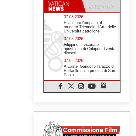
07.08.2026
Rilanciare l'empatia, il
progetto Triennale d'Arte delle
Università cattoliche
07.08.2026
Filippine, il vicariato
apostolico di Calapan diventa
diocesi
07.08.2026
A Castel Gandolfo l'arazzo di
Raffaello sulla predica di San
Paolo
07.08.2026
Tagle: la guerra sfigura il
mondo, solo la rivelazione di
Dio lo trasfigura
07.08.2026
Il Papa in Francia, quattro
giorni intensi tra Chiesa,
popolo e istituzioni
07.08.2026
SIGNIS 2026, dare voce alle