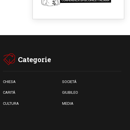
religiose cattoliche nello
spazio pubblico
07.08.2026
Honduras, gli sfollati invisibili
di una crisi dimenticata
07.08.2026
Italia, Antigone: carceri al
limite della sopravvivenza per
caldo e sovraffollamento
07.08.2026
Parolin conclude il viaggio in
Categorie
Messico: "La pace inizia con
l'empatia per il dolore altrui"
07.08.2026
Uruguay, il presidente dei
vescovi: la visita del Papa
CHIESA
SOCIETÁ
dono per tutto il Paese
CARITÁ
GIUBILEO
CULTURA
MEDIA