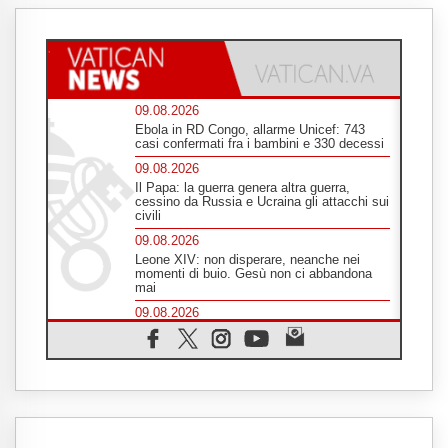
09.08.2026
Ebola in RD Congo, allarme Unicef: 743
casi confermati fra i bambini e 330 decessi
09.08.2026
Il Papa: la guerra genera altra guerra,
cessino da Russia e Ucraina gli attacchi sui
civili
09.08.2026
Leone XIV: non disperare, neanche nei
momenti di buio. Gesù non ci abbandona
mai
09.08.2026
Drammatica escalation del conflitto tra
Russia e Ucraina
09.08.2026
Tra Tolkien e Leone, un convegno su
"l'uomo, il mezzo e l'algoritmo"
09.08.2026
Spagna, controlli alle frontiere per i