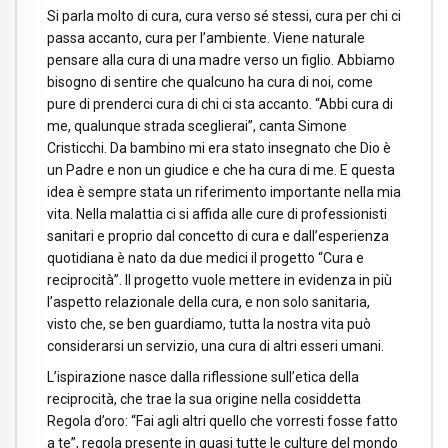
Si parla molto di cura, cura verso sé stessi, cura per chi ci
passa accanto, cura per l’ambiente. Viene naturale
pensare alla cura di una madre verso un figlio. Abbiamo
bisogno di sentire che qualcuno ha cura di noi, come
pure di prenderci cura di chi ci sta accanto. “Abbi cura di
me, qualunque strada sceglierai”, canta Simone
Cristicchi. Da bambino mi era stato insegnato che Dio è
un Padre e non un giudice e che ha cura di me. E questa
idea è sempre stata un riferimento importante nella mia
vita. Nella malattia ci si affida alle cure di professionisti
sanitari e proprio dal concetto di cura e dall’esperienza
quotidiana è nato da due medici il progetto “Cura e
reciprocità”. Il progetto vuole mettere in evidenza in più
l’aspetto relazionale della cura, e non solo sanitaria,
visto che, se ben guardiamo, tutta la nostra vita può
considerarsi un servizio, una cura di altri esseri umani.
L’ispirazione nasce dalla riflessione sull’etica della
reciprocità, che trae la sua origine nella cosiddetta
Regola d’oro: “Fai agli altri quello che vorresti fosse fatto
a te”, regola presente in quasi tutte le culture del mondo