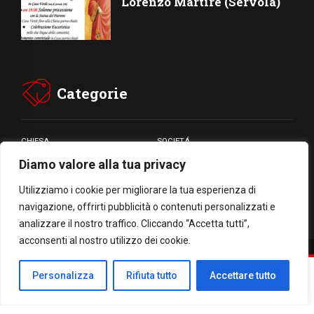
Lorenzo Martire (Servola)
Categorie
CHIESA
SOCIETÁ
Diamo valore alla tua privacy
CARITÁ
GIUBILEO
CULTURA
MEDIA
Utilizziamo i cookie per migliorare la tua esperienza di
navigazione, offrirti pubblicità o contenuti personalizzati e
analizzare il nostro traffico. Cliccando “Accetta tutti”,
acconsenti al nostro utilizzo dei cookie.
Facebook
WhatsApp
Threads
Email
Condividi
Personalizza
Rifiuta tutto
Accettare tutto