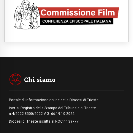
viaggiatori provenienti dall'Italia
09.08.2026
Indonesia, un dollaro per la costruzione di
219 Chiese
09.08.2026
Il dialogo interreligioso, isola di resistenza
per rispondere alle paure del mondo
09.08.2026
In Ciad nasce la rete dei media cattolici
08.08.2026
Pozzuoli, la Chiesa in prima linea: una
Messa tra i detriti e aiuti per gli sfollati
Chi siamo
Portale di informazione online della Diocesi di Trieste
Iscr. al Registro della Stampa del Tribunale di Trieste
n.4/2022-3500/2022 V.G. dd.19.10.2022
Diocesi di Trieste iscritta al ROC nr. 39777