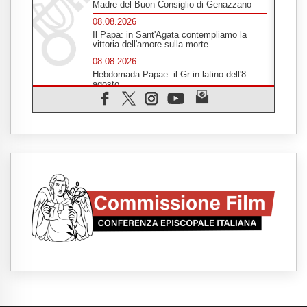
Madre del Buon Consiglio di Genazzano
08.08.2026
Il Papa: in Sant'Agata contempliamo la
vittoria dell'amore sulla morte
08.08.2026
Hebdomada Papae: il Gr in latino dell'8
agosto
08.08.2026
Spin Time, Reina: Cristo non abita nei
palazzi del potere ma si identifica coi
senzatetto
08.08.2026
SIGNIS 2026, la comunicazione al servizio
del Vangelo
08.08.2026
Argentina, l'arcivescovo Colombo: "La
visita del Papa messaggio di pace e
dignità"
08.08.2026
Tonalestate 2026, i giovani sconfiggono la
paura
08.08.2026
Marcinelle, 70 anni dopo istituita la Giornata
europea per le vittime sul lavoro