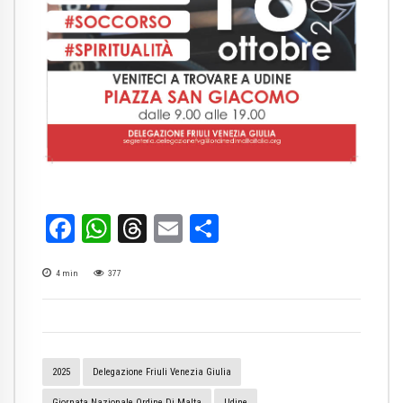
Facebook
WhatsApp
Threads
Email
Condividi
4
min
377
2025
Delegazione Friuli Venezia Giulia
Giornata Nazionale Ordine Di Malta
Udine