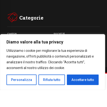
Categorie
CHIESA
SOCIETÁ
Diamo valore alla tua privacy
CARITÁ
GIUBILEO
CULTURA
MEDIA
Utilizziamo i cookie per migliorare la tua esperienza di
navigazione, offrirti pubblicità o contenuti personalizzati e
analizzare il nostro traffico. Cliccando “Accetta tutti”,
acconsenti al nostro utilizzo dei cookie.
Facebook
WhatsApp
Threads
Email
Condividi
Personalizza
Rifiuta tutto
Accettare tutto