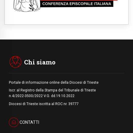
per rispondere alle paure del mondo
09.08.2026
In Ciad nasce la rete dei media cattolici
08.08.2026
Pozzuoli, la Chiesa in prima linea: una
Messa tra i detriti e aiuti per gli sfollati
08.08.2026
Leone XIV il 7 settembre al Santuario della
Madre del Buon Consiglio di Genazzano
Chi siamo
Portale di informazione online della Diocesi di Trieste
Iscr. al Registro della Stampa del Tribunale di Trieste
n.4/2022-3500/2022 V.G. dd.19.10.2022
Diocesi di Trieste iscritta al ROC nr. 39777
CONTATTI