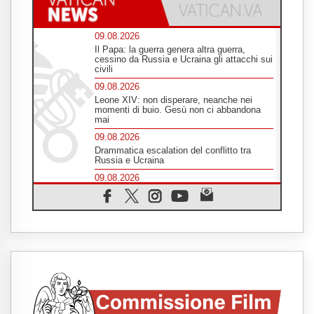
09.08.2026
Il Papa: la guerra genera altra guerra,
cessino da Russia e Ucraina gli attacchi sui
civili
09.08.2026
Leone XIV: non disperare, neanche nei
momenti di buio. Gesù non ci abbandona
mai
09.08.2026
Drammatica escalation del conflitto tra
Russia e Ucraina
09.08.2026
Tra Tolkien e Leone, un convegno su
"l'uomo, il mezzo e l'algoritmo"
09.08.2026
Spagna, controlli alle frontiere per i
viaggiatori provenienti dall'Italia
09.08.2026
Indonesia, un dollaro per la costruzione di
219 Chiese
09.08.2026
Il dialogo interreligioso, isola di resistenza