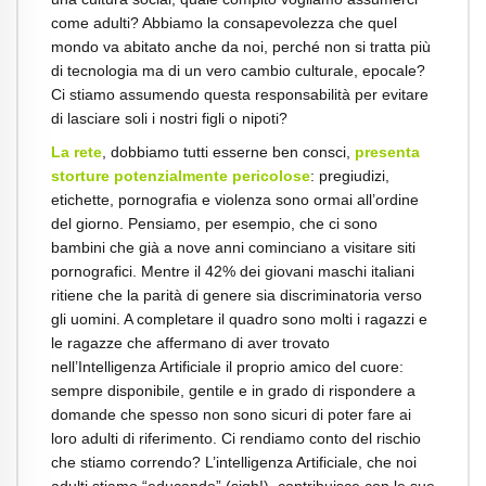
come adulti? Abbiamo la consapevolezza che quel
mondo va abitato anche da noi, perché non si tratta più
di tecnologia ma di un vero cambio culturale, epocale?
Ci stiamo assumendo questa responsabilità per evitare
di lasciare soli i nostri figli o nipoti?
La rete
, dobbiamo tutti esserne ben consci,
presenta
storture potenzialmente pericolose
: pregiudizi,
etichette, pornografia e violenza sono ormai all’ordine
del giorno. Pensiamo, per esempio, che ci sono
bambini che già a nove anni cominciano a visitare siti
pornografici. Mentre il 42% dei giovani maschi italiani
ritiene che la parità di genere sia discriminatoria verso
gli uomini. A completare il quadro sono molti i ragazzi e
le ragazze che affermano di aver trovato
nell’Intelligenza Artificiale il proprio amico del cuore:
sempre disponibile, gentile e in grado di rispondere a
domande che spesso non sono sicuri di poter fare ai
loro adulti di riferimento. Ci rendiamo conto del rischio
che stiamo correndo? L’intelligenza Artificiale, che noi
adulti stiamo “educando” (sigh!), contribuisce con le sue