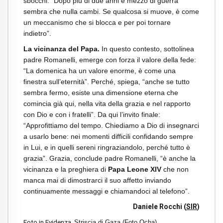
sbocchi: “Dopo più di due anni e mezzo di guerra
sembra che nulla cambi. Se qualcosa si muove, è come
un meccanismo che si blocca e per poi tornare
indietro”.
La vicinanza del Papa.
In questo contesto, sottolinea
padre Romanelli, emerge con forza il valore della fede:
“La domenica ha un valore enorme, è come una
finestra sull’eternità”. Perché, spiega, “anche se tutto
sembra fermo, esiste una dimensione eterna che
comincia già qui, nella vita della grazia e nel rapporto
con Dio e con i fratelli”. Da qui l’invito finale:
“Approfittiamo del tempo. Chiediamo a Dio di insegnarci
a usarlo bene: nei momenti difficili confidando sempre
in Lui, e in quelli sereni ringraziandolo, perché tutto è
grazia”. Grazia, conclude padre Romanelli, “è anche la
vicinanza e la preghiera di
Papa Leone XIV
che non
manca mai di dimostrarci il suo affetto inviando
continuamente messaggi e chiamandoci al telefono”.
Daniele Rocchi
(
SIR
)
Foto in Evidenza.
Striscia di Gaza (Foto Ocha)