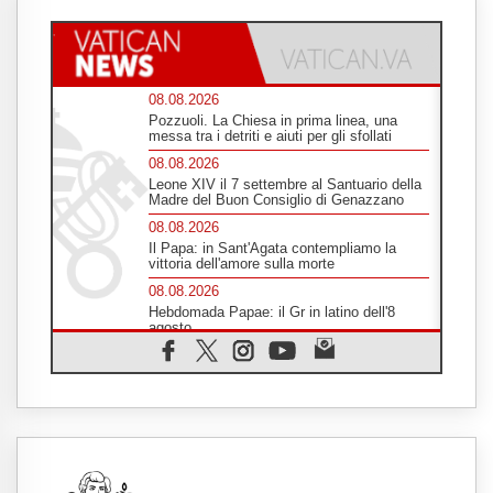
08.08.2026
Pozzuoli. La Chiesa in prima linea, una
messa tra i detriti e aiuti per gli sfollati
08.08.2026
Leone XIV il 7 settembre al Santuario della
Madre del Buon Consiglio di Genazzano
08.08.2026
Il Papa: in Sant'Agata contempliamo la
vittoria dell'amore sulla morte
08.08.2026
Hebdomada Papae: il Gr in latino dell'8
agosto
08.08.2026
Spin Time, Reina: Cristo non abita nei
palazzi del potere ma si identifica coi
senzatetto
08.08.2026
SIGNIS 2026, la comunicazione al servizio
del Vangelo