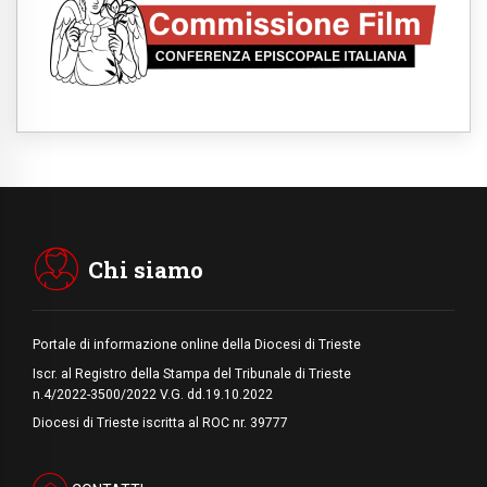
08.08.2026
Argentina, l'arcivescovo Colombo: "La
visita del Papa messaggio di pace e
dignità"
08.08.2026
Tonalestate 2026, i giovani sconfiggono la
paura
08.08.2026
Marcinelle, 70 anni dopo istituita la Giornata
europea per le vittime sul lavoro
08.08.2026
Arabia Saudita, Turchia e Pakistan
stringono una nuova alleanza militare in
Medio Oriente
Chi siamo
Portale di informazione online della Diocesi di Trieste
Iscr. al Registro della Stampa del Tribunale di Trieste
n.4/2022-3500/2022 V.G. dd.19.10.2022
Diocesi di Trieste iscritta al ROC nr. 39777