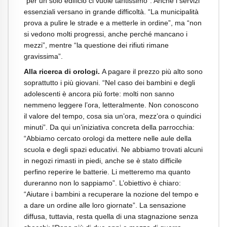
“per un solo edificio ci vuole tantissimo”. Anche i servizi
essenziali versano in grande difficoltà. “La municipalità
prova a pulire le strade e a metterle in ordine”, ma “non
si vedono molti progressi, anche perché mancano i
mezzi”, mentre “la questione dei rifiuti rimane
gravissima”.
Alla ricerca di orologi.
A pagare il prezzo più alto sono
soprattutto i più giovani. “Nel caso dei bambini e degli
adolescenti è ancora più forte: molti non sanno
nemmeno leggere l’ora, letteralmente. Non conoscono
il valore del tempo, cosa sia un’ora, mezz’ora o quindici
minuti”. Da qui un’iniziativa concreta della parrocchia:
“Abbiamo cercato orologi da mettere nelle aule della
scuola e degli spazi educativi. Ne abbiamo trovati alcuni
in negozi rimasti in piedi, anche se è stato difficile
perfino reperire le batterie. Li metteremo ma quanto
dureranno non lo sappiamo”. L’obiettivo è chiaro:
“Aiutare i bambini a recuperare la nozione del tempo e
a dare un ordine alle loro giornate”. La sensazione
diffusa, tuttavia, resta quella di una stagnazione senza