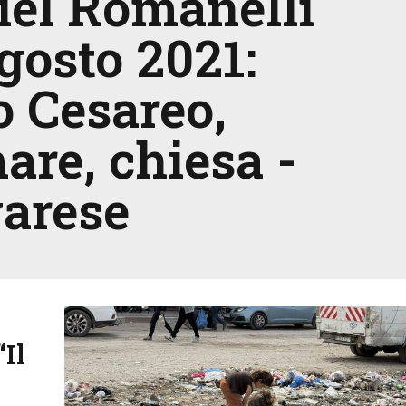
iel Romanelli
gosto 2021:
o Cesareo,
are, chiesa -
varese
“Il