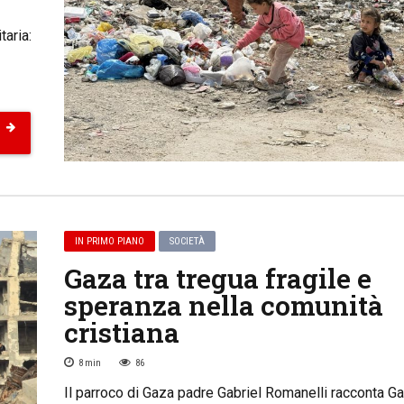
aria:
IN PRIMO PIANO
SOCIETÀ
Gaza tra tregua fragile e
speranza nella comunità
cristiana
8
min
86
Il parroco di Gaza padre Gabriel Romanelli racconta Ga