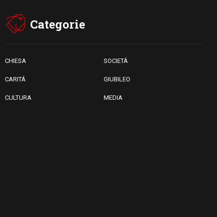
07.08.2026
Uruguay, il presidente dei
Categorie
vescovi: la visita del Papa
dono per tutto il Paese
CHIESA
SOCIETÁ
CARITÁ
GIUBILEO
CULTURA
MEDIA