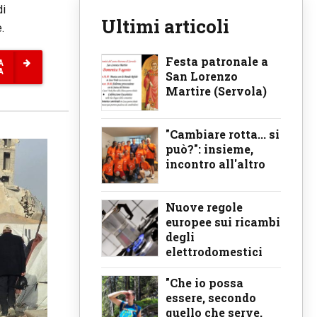
di
Ultimi articoli
.
Festa patronale a
A
A
San Lorenzo
Martire (Servola)
"Cambiare rotta... si
può?": insieme,
incontro all'altro
Nuove regole
europee sui ricambi
degli
elettrodomestici
"Che io possa
essere, secondo
quello che serve,