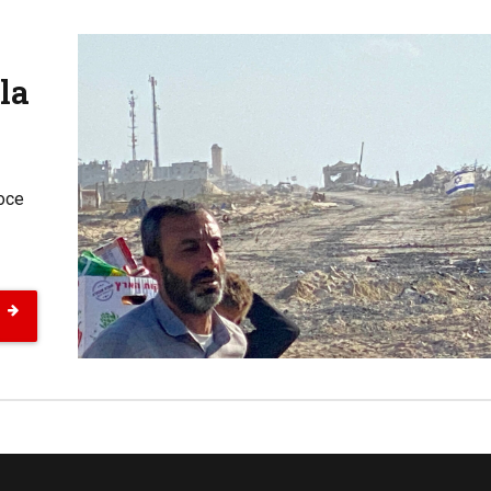
la
voce