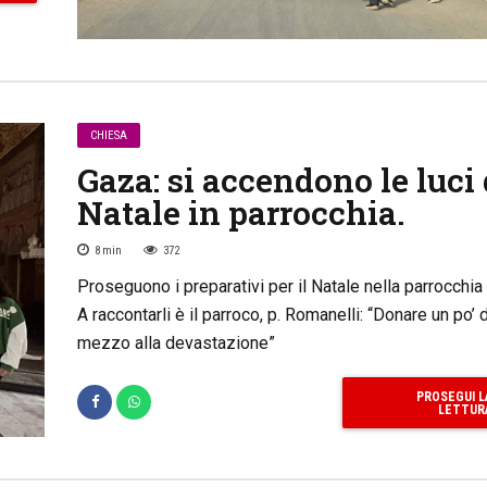
CHIESA
Gaza: si accendono le luci 
Natale in parrocchia.
8
min
372
Proseguono i preparativi per il Natale nella parrocchia
A raccontarli è il parroco, p. Romanelli: “Donare un po’ d
mezzo alla devastazione”
PROSEGUI L
LETTUR