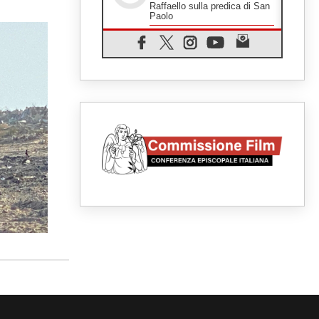
Raffaello sulla predica di San
Paolo
07.08.2026
Tagle: la guerra sfigura il
mondo, solo la rivelazione di
Dio lo trasfigura
07.08.2026
Il Papa in Francia, quattro
giorni intensi tra Chiesa,
popolo e istituzioni
07.08.2026
SIGNIS 2026, dare voce alle
religiose cattoliche nello
spazio pubblico
07.08.2026
Honduras, gli sfollati invisibili
di una crisi dimenticata
07.08.2026
Italia, Antigone: carceri al
limite della sopravvivenza per
caldo e sovraffollamento
07.08.2026
Parolin conclude il viaggio in
Messico: "La pace inizia con
l'empatia per il dolore altrui"