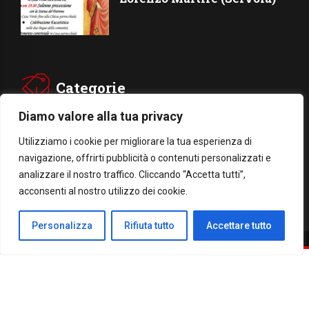
Categorie
Diamo valore alla tua privacy
CHIESA
SOCIETÁ
Utilizziamo i cookie per migliorare la tua esperienza di
navigazione, offrirti pubblicità o contenuti personalizzati e
CARITÁ
GIUBILEO
analizzare il nostro traffico. Cliccando “Accetta tutti”,
CULTURA
MEDIA
acconsenti al nostro utilizzo dei cookie.
Personalizza
Rifiuta tutto
Accettare tutto