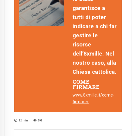
garantisce a
tutti di poter
indicare a chi far
gestire le
risorse
dell’8xmille. Nel
nostro caso, alla
Chiesa cattolica.
COME
FIRMARE
www.8xmille.it/come-
firmare/
12
min
398