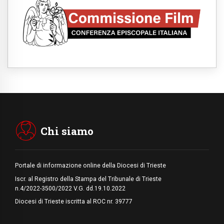
08.08.2026
Argentina, l'arcivescovo Colombo: "La
visita del Papa messaggio di pace e
dignità"
08.08.2026
Tonalestate 2026, i giovani sconfiggono la
paura
08.08.2026
Marcinelle, 70 anni dopo istituita la Giornata
europea per le vittime sul lavoro
08.08.2026
Arabia Saudita, Turchia e Pakistan
stringono una nuova alleanza militare in
Medio Oriente
Chi siamo
Portale di informazione online della Diocesi di Trieste
Iscr. al Registro della Stampa del Tribunale di Trieste
n.4/2022-3500/2022 V.G. dd.19.10.2022
Diocesi di Trieste iscritta al ROC nr. 39777