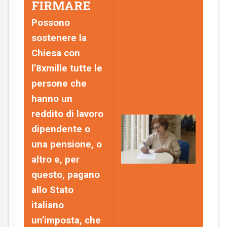
FIRMARE
Possono
sostenere la
Chiesa con
l’8xmille tutte le
persone che
hanno un
reddito di lavoro
dipendente o
una pensione, o
altro e, per
questo, pagano
allo Stato
italiano
un’imposta, che