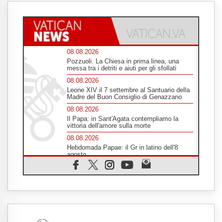
08.08.2026
Pozzuoli. La Chiesa in prima linea, una
messa tra i detriti e aiuti per gli sfollati
08.08.2026
Leone XIV il 7 settembre al Santuario della
Madre del Buon Consiglio di Genazzano
08.08.2026
Il Papa: in Sant'Agata contempliamo la
vittoria dell'amore sulla morte
08.08.2026
Hebdomada Papae: il Gr in latino dell'8
agosto
08.08.2026
Spin Time, Reina: Cristo non abita nei
palazzi del potere ma si identifica coi
senzatetto
08.08.2026
SIGNIS 2026, la comunicazione al servizio
del Vangelo