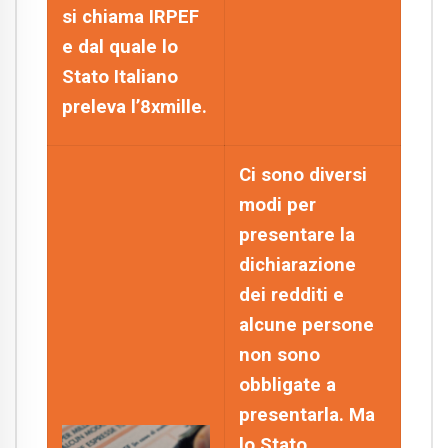
si chiama IRPEF
e dal quale lo
Stato Italiano
preleva l’8xmille.
Ci sono diversi
modi per
presentare la
dichiarazione
dei redditi e
alcune persone
non sono
obbligate a
presentarla. Ma
lo Stato