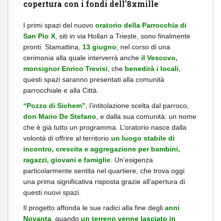
copertura con i fondi dell'8xmille
I primi spazi del nuovo
oratorio della Parrocchia di
San Pio X
, siti in via Hollan a Trieste, sono finalmente
pronti. Stamattina,
13 giugno
, nel corso di una
cerimonia alla quale interverrà anche
il Vescovo,
monsignor Enrico Trevisi
, che
benedirà i locali
,
questi spazi saranno presentati alla comunità
parrocchiale e alla Città.
“Pozzo di Sichem”
, l’intitolazione scelta dal parroco,
don Mario De Stefano
, e dalla sua comunità: un nome
che è già tutto un programma. L’oratorio nasce dalla
volontà di offrire al territorio
un luogo stabile di
incontro, crescita e aggregazione per bambini,
ragazzi, giovani e famiglie
. Un’esigenza
particolarmente sentita nel quartiere, che trova oggi
una prima significativa risposta grazie all’apertura di
questi nuovi spazi.
Il progetto affonda le sue radici alla fine degli
anni
Novanta
, quando
un terreno venne lasciato in