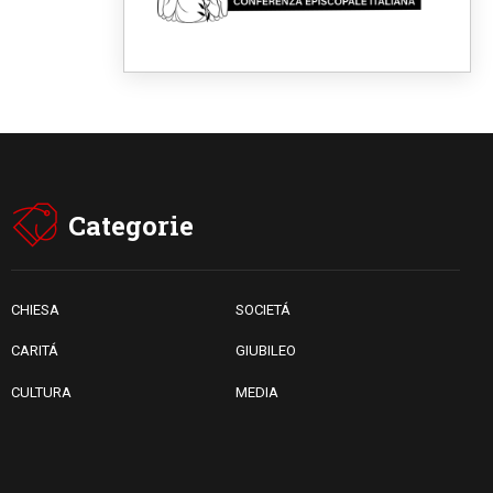
religiose cattoliche nello
spazio pubblico
07.08.2026
Honduras, gli sfollati invisibili
di una crisi dimenticata
07.08.2026
Italia, Antigone: carceri al
limite della sopravvivenza per
caldo e sovraffollamento
07.08.2026
Parolin conclude il viaggio in
Categorie
Messico: "La pace inizia con
l'empatia per il dolore altrui"
07.08.2026
Uruguay, il presidente dei
vescovi: la visita del Papa
CHIESA
SOCIETÁ
dono per tutto il Paese
CARITÁ
GIUBILEO
CULTURA
MEDIA