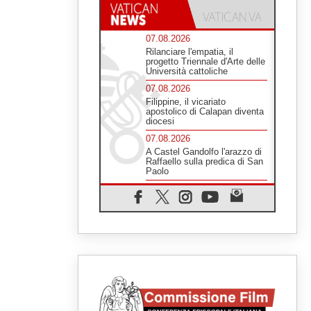
07.08.2026
Rilanciare l'empatia, il
progetto Triennale d'Arte delle
Università cattoliche
07.08.2026
Filippine, il vicariato
apostolico di Calapan diventa
diocesi
07.08.2026
A Castel Gandolfo l'arazzo di
Raffaello sulla predica di San
Paolo
07.08.2026
Tagle: la guerra sfigura il
mondo, solo la rivelazione di
Dio lo trasfigura
07.08.2026
Il Papa in Francia, quattro
giorni intensi tra Chiesa,
popolo e istituzioni
07.08.2026
SIGNIS 2026, dare voce alle