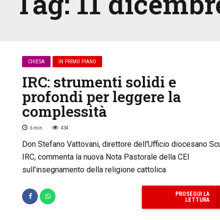
Tag:
11 dicembr
CHIESA
IN PRIMO PIANO
IRC: strumenti solidi e
profondi per leggere la
complessità
6
min
434
Don Stefano Vattovani, direttore dell'Ufficio diocesano Sc
IRC, commenta la nuova Nota Pastorale della CEI
sull'insegnamento della religione cattolica
PROSEGUI LA
LETTURA